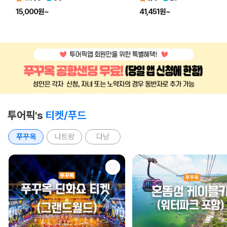
15,000원~
41,451원~
투어픽's
티켓/푸드
푸꾸옥
나트랑
다낭