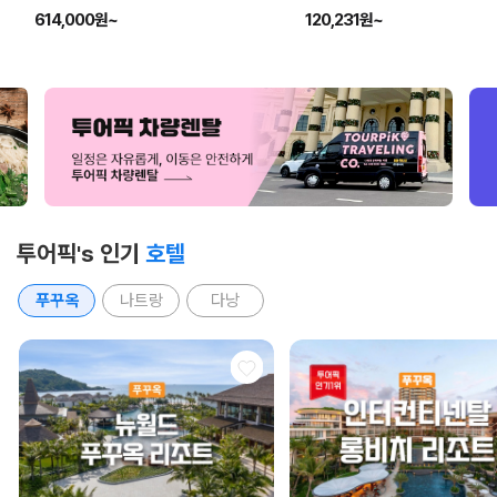
614,000원~
120,231원~
투어픽's 인기
호텔
푸꾸옥
나트랑
다낭