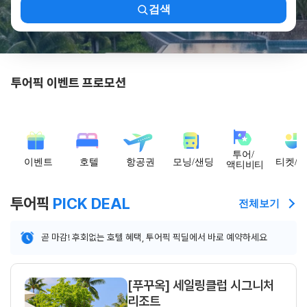
수하물
호캉
검색
포함
특가
프리미엄
쉐라
항공사
나트
저가항공사
2박
(LCC)
이상
투어픽 이벤트 프로모션
수준의
10%
가격
할인!
투어픽
PICK DEAL
전체보기
곧 마감! 후회없는 호텔 혜택, 투어픽 픽딜에서 바로 예약하세요
[푸꾸옥] 세일링클럽 시그니처
리조트