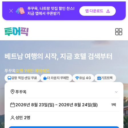
베트남 여행의 시작, 지금 호텔 검색부터
푸꾸옥
호텔 1박만 예약해도
공항 픽업·샌딩 무료
더 라운지 무제한
유심 4G
기프트팩
푸꾸옥
푸꾸옥
나트
인천
나트랑
2026년 8월 23일(일) – 2026년 8월 24일(월)
↔
여행,
1박
푸꾸옥ㅣ선착순
지금이
얼리버드
기회
성인 2명
기내식
나트
·
5성