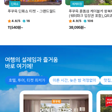
딘화쇼
세계최장
푸꾸옥 딘화쇼 티켓 - 그랜드월드
푸꾸옥 혼똠섬 케이블카 왕복티켓
(워터파크 입장권 포함)_QR
입장권
4.6
/5
16
4.9
/5
106
11,540원~
38,095원~
여행의 설레임과 즐거움
바로 여기에!
호텔, 투어, 티켓 최저가
이른 시간, 늦은 밤 걱정없이
맛집,