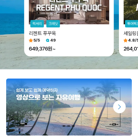
럭셔리
크레딧
투어픽
리젠트 푸꾸옥
세일링
5
/5
49
4.8
/
649,376원~
264,