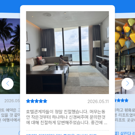
2026.05.11
2026.05.19
니다. 머무는동
예약 관련 문
정에 도움이 되
에서는 4인 
투숙이 호텔규
는데 빠르게 
었습니다. 예
달라서 체크인
해주셔서 감사
던 신상호텔에
어플로 예약해
에서 시원한 음
라운지 직원도
트랑 날씨에 
조용하고 평화로운 분위기에서 제대로 힐링하
써주며 문의한것
고 온 리조트였어요. 직원분들이 정말 친절하시
니다. 중간에 돈
고, 리조트 곳곳에서 섬세하게 신경 쓴 디테일이
룸으로 변경하였는
느껴져서 머무는 내내 기분 좋게 지낼 수 있었습
침대와 베드가드도
 롱비치 리조
[호텔] 
는 비교적 청결하
니다. 특히 조식이 정말 만족스러웠는데, 단순한