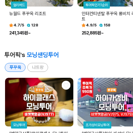
얼리버드
투어픽인기1순위
뉴월드 푸꾸옥 리조트
인터컨티넨탈 푸꾸옥 롱비치 
트
4.7
/5
128
4.9
/5
158
241,345원~
252,885원~
투어픽's
모닝샌딩투어
푸꾸옥
나트랑
모닝투어
초가성비모닝투어