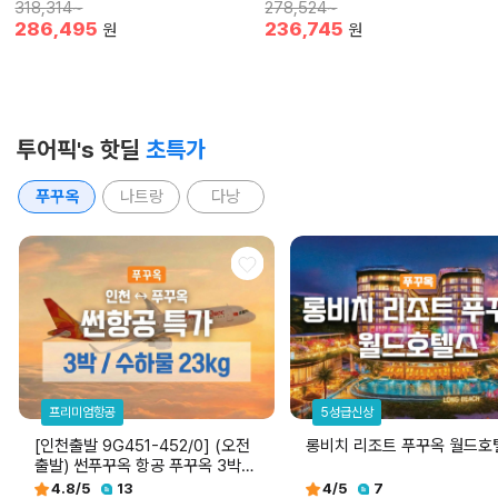
318,314~
278,524~
286,495
236,745
원
원
투어픽's 핫딜
초특가
푸꾸옥
나트랑
다낭
프리미엄항공
5성급신상
[인천출발 9G451-452/0] (오전
롱비치 리조트 푸꾸옥 월드호
출발) 썬푸꾸옥 항공 푸꾸옥 3박
5일 항공권
4.8
/5
13
4
/5
7