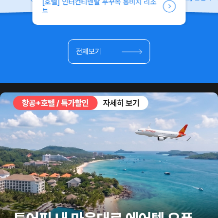
[호텔] 살린다 리조트 푸꾸옥
)은 기존 예약했던
뷔페 느낌이 아니라 우아하게 대접받는 기분이
훨씬 크고 정면 오
었어요. 달걀요리, 커피, 쌀국수 등을 자리에서
 된다면 또 인터
직접 주문해 먹을 수 있었고, 조식 시간에는 피
아노 연주까지 있어서 분위기가 정말 좋았습니
다. 씨리얼 하나도 깔끔하게 소분되어 있을 만큼
위생과 세심함이 돋보였어요. 객실 컨디션도 최
전체보기
고였습니다. 먼지 하나 없이 깔끔했고, 인테리어
았습니다!
와 소품 하나하나까지 감성적으로 꾸며져 있어
서 사진 찍기에도 너무 좋았어요. 특히 여자분들
이 정말 좋아할 만한 분위기의 리조트라고 느꼈
습니다ㅎㅎ 위치도 괜찮은 편인데, 리조트 안으
로 들어오는 순간 바깥과는 완전히 다른 조용하
투어픽 고객센터 안내
고 여유로운 분위기가 펼쳐져서 더 특별하게 느
껴졌어요. 전체적으로 “정말 제대로 대접받고
상담시간(한국시간기준)
왔다”는 느낌이 남는 숙소였습니다. 이번 여행
은 투어픽 통해 예약했는데 혜택도 정말 좋았어
월 - 금요일 10:00 ~ 19:00 (점심시간 14:00~15:00)
요. 무료 픽업·드랍 서비스, 투어픽 라운지 음료
토요일 10:00-17:00 (점심시간 14:00~14:30)
교환권, Meo Kitchen 20% 할인권, 무료 유심
*일요일, 베트남 공휴일 휴무
까지 제공돼서 여행이 훨씬 편하고 만족스러웠
대표번호
1877 - 3242
습니다. 푸꾸옥뿐 아니라 나트랑, 다낭 호텔도
1:1문의
오픈했다고 해서 다음 베트남 여행도 투어픽과
함께할 것 같아요 :)
카카오톡 상담
개인정보처리방침
이용약관