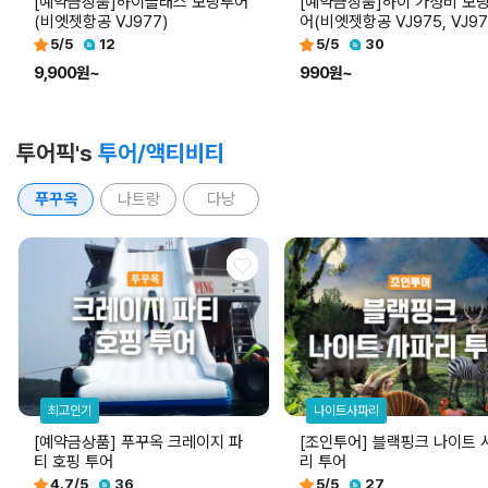
[예약금상품]하이클래스 모닝투어
[예약금상품]하이 가성비 모
(비엣젯항공 VJ977)
어(비엣젯항공 VJ975, VJ97
5
/5
12
5
/5
30
9,900원~
990원~
투어픽's
투어/액티비티
푸꾸옥
나트랑
다낭
최고인기
나이트사파리
[예약금상품] 푸꾸옥 크레이지 파
[조인투어] 블랙핑크 나이트 
티 호핑 투어
리 투어
4.7
/5
36
5
/5
27