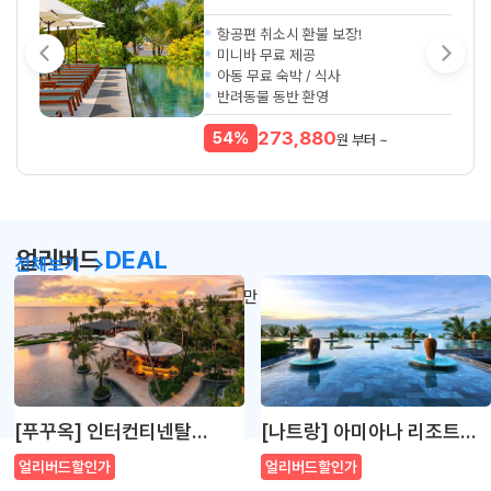
항공편 취소시 환불 보장!
미니바 무료 제공
아동 무료 숙박 / 식사
반려동물 동반 환영
273,880
54%
원 부터 ~
얼리버드
DEAL
전체보기
일찍 예약할수록 할인되는
인기숙소만 모았어요!
[푸꾸옥] 인터컨티넨탈
[나트랑] 아미아나 리조트
푸꾸옥 롱비치 리조트
나트랑
얼리버드할인가
얼리버드할인가