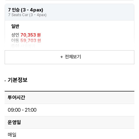
7 인승 (3 - 4pax)
7 Seats Car (3 - 4pax)
일반
성인
70,353 원
아동
59,703 원
유아
사용불가
60세이상
59,703 원
+
전체보기
예약
기본정보
4 인승 (2 - 3pax)
4 Seats Car (2 - 3pax)
투어시간
일반
성인
82,069 원
09:00 - 21:00
아동
71,418 원
유아
사용불가
운영일
60세이상
71,418 원
매일
예약