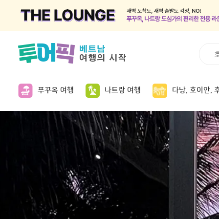
푸꾸옥 여행
나트랑 여행
다낭, 호이안, 