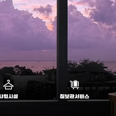
샤워시설
짐보관서비스