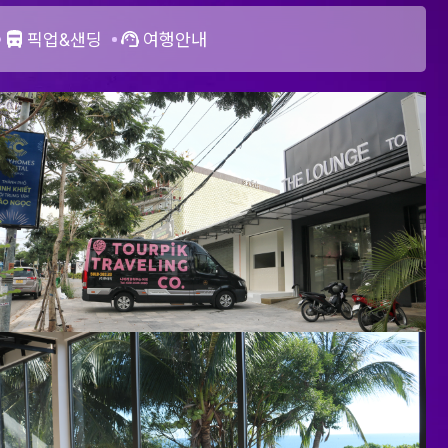
픽업&샌딩
여행안내