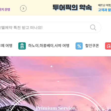
후에 여행
하노이,하롱베이,사파 여행
할인쿠폰