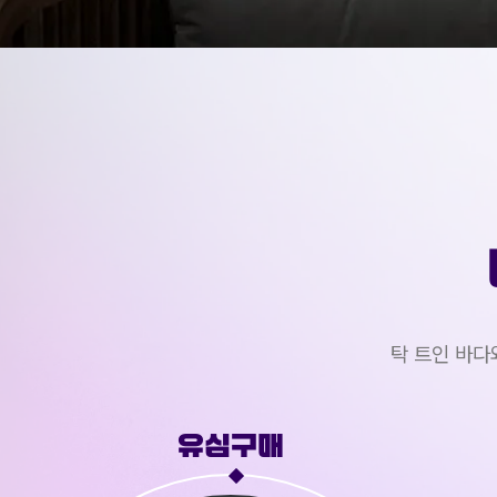
탁 트인 바다
카페