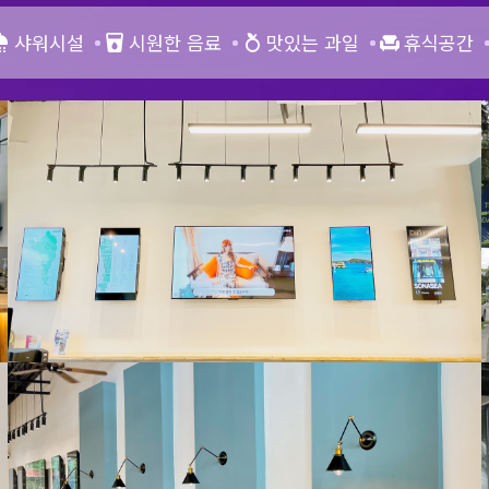
샤워시설
시원한 음료
맛있는 과일
휴식공간