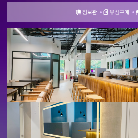
짐보관
유심구매