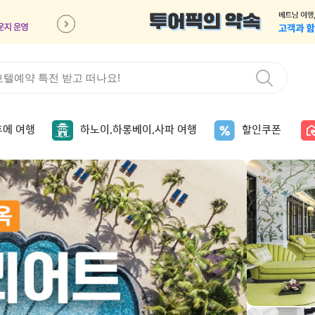
후에 여행
하노이,하롱베이,사파 여행
할인쿠폰