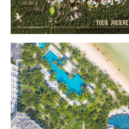
2인
180㎡
1베드룸 빌라&투어픽 라
One bedroom Villa
더블 | 트리플
가든뷰
발코
객실정보
택티컬 오퍼
조식
2026.05~09
프로모션정보
6인
400㎡
3 베드룸 빌라&투어픽 라