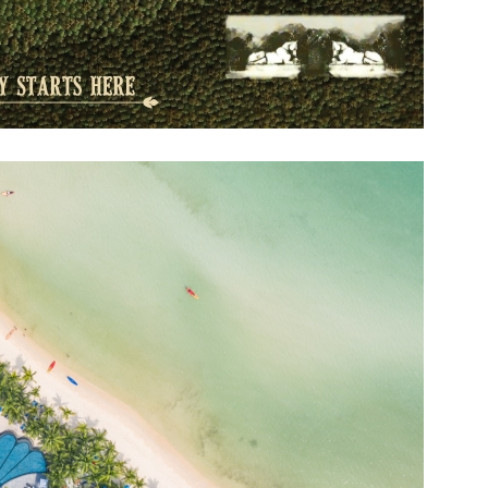
운지
니
금연
더보기
1,667,748원
지금예약하기
포함
세금 봉사료 포함
운지