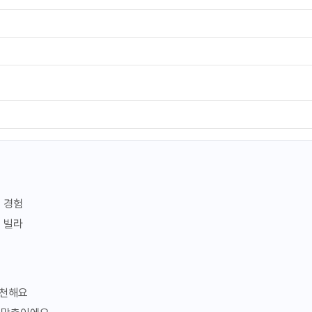
541,687원
지금예약하기
포함
세금 봉사료 포함
픽 라운지
view
금연
더보기
어 경험
569,595원
 빌라
지금예약하기
포함
세금 봉사료 포함
추천해요