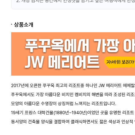
2. 개성 넘치는 공간에서 인생샷을 남기고 싶은 여행객에게 
2인
60㎡
디럭스 에메랄드베이 오션
상품소개
Deluxe Emerald Bay Room,
더블
오션뷰
발코니
금
객실정보
택티컬 오퍼
조식
2026.05~09
프로모션정보
2017년에 오픈한 푸꾸옥 최고의 리조트중 하나인 JW 메리어트 에메랄
푸꾸옥에서도 가장 아름다운 비치인 켐비치의 해변을 따라 조성된 리조
2인
91㎡
모양의 아름다운 수영장이 상징처럼 느껴지는 리조트입니다.
터쿼이즈 스윗&투어픽 라
19세기 프랑스 대학건물(1880년~1940년)이었던 곳을 유명한 리
Turquoise Suite
동서양의 건축물 양식을 결합하여 클래식하면서도 젋은 색상과 인상적 
더블 | 트리플
오션뷰
발코
객실정보