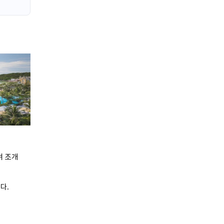
며 조개
다.