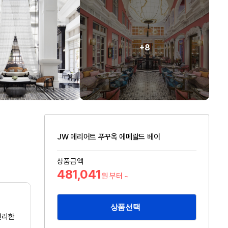
+8
JW 메리어트 푸꾸옥 에메랄드 베이
상품금액
481,041
원 부터 ~
상품선택
편리한