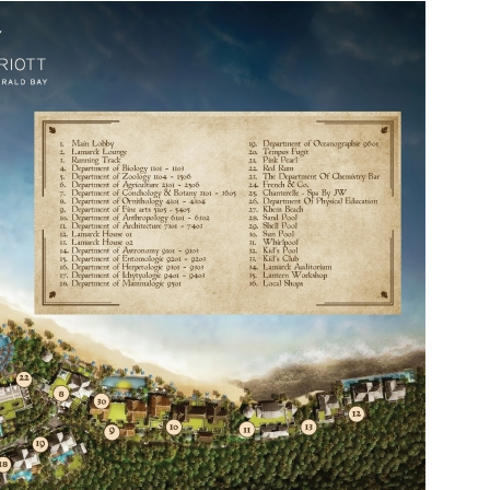
1,312,177원
지금예약하기
포함
세금 봉사료 포함
 &투어픽 라운지
ol
금연
더보기
1,430,642원
지금예약하기
포함
세금 봉사료 포함