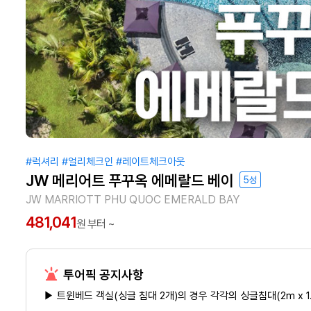
#럭셔리
#얼리체크인
#레이트체크아웃
JW 메리어트 푸꾸옥 에메랄드 베이
5성
JW MARRIOTT PHU QUOC EMERALD BAY
481,041
원 부터 ~
투어픽 공지사항
▶ 트윈베드 객실(싱글 침대 2개)의 경우 각각의 싱글침대(2m x 