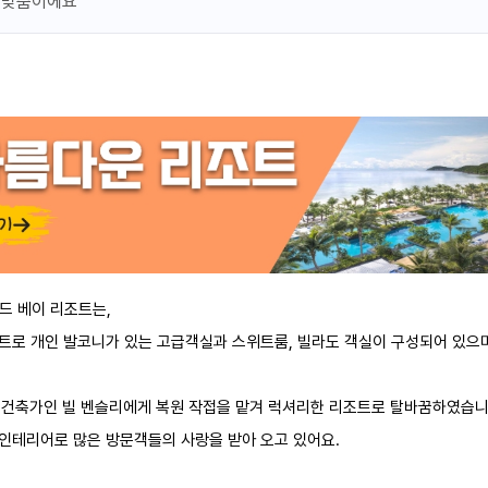
안성맞춤이에요
뷰&투어픽 라운지
 Ocean view
연
더보기
658,149원
지금예약하기
포함
세금 봉사료 포함
드 베이 리조트는,
트로 개인 발코니가 있는 고급객실과 스위트룸, 빌라도 객실이 구성되어 있으
운지
조트 건축가인 빌 벤슬리에게 복원 작접을 맡겨 럭셔리한 리조트로 탈바꿈하였습니
인테리어로 많은 방문객들의 사랑을 받아 오고 있어요.
니
금연
더보기