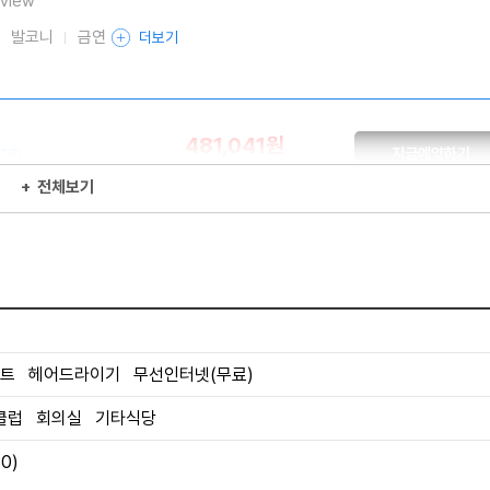
 view
발코니
금연
더보기
481,041원
지금예약하기
포함
세금 봉사료 포함
+
전체보기
위트
e
트 헤어드라이기 무선인터넷(무료)
금연
더보기
클럽 회의실 기타식당
0)