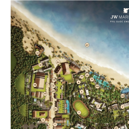
택티컬 오퍼
조식
2026.05~09
프로모션정보
2인
91㎡
터쿼이즈 스윗, 프라이빗풀
Turquoise Suite, private po
더블 | 트리플
베이 뷰
객실정보
택티컬 오퍼
조식
2026.05~09
프로모션정보