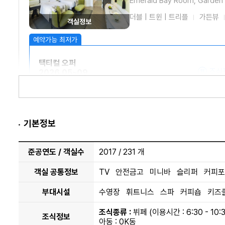
Emerald Bay Room, Garden
더블 | 트윈 | 트리플
가든뷰
객실정보
택티컬 오퍼
조식
2026.05~09
프로모션정보
기본정보
2
61㎡
준공연도 / 객실수
2017 / 231 개
뤼 드 라마르크 주니어 스
Rue De Lamarck Junior Suit
객실 공통정보
TV 안전금고 미니바 슬리퍼 커피포
King | Twin
garden view
부대시설
수영장 휘트니스 스파 커피숍 키즈
객실정보
조식종류 :
뷔페 (이용시간 : 6:30 - 10:3
조식정보
아동 : 0K동
택티컬 오퍼