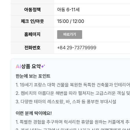
조식
2026.05~09
아동정책
아동 6-11세
프로모션정보
체크 인/아웃
15:00 / 12:00
홈페이지
바로가기
2인
53㎡
전화번호
+84 29-73779999
에메랄드베이 오션뷰&투어
Emerald Bay Room, Ocean 
AI
상품 요약
더블 | 트윈 | 트리플
베이 뷰
객실정보
한눈에 보는 포인트
1. 19세기 프랑스 대학 건물을 복원한 독특한 건축물과 인테리
택티컬 오퍼
2. 켐비치의 아름다운 해변을 따라 펼쳐지는 고급스러운 객실 및
조식
2026.05~09
3. 다양한 테마의 레스토랑, 바, 스파 등 풍부한 부대시설
프로모션정보
이런 분께 딱이에요!
1. 특별한 경험을 추구하며 럭셔리한 휴양을 원하는 커플에게 