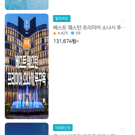
얼리버드
베스트 웨스턴 프리미어 소나시 푸꾸옥
4.6
/5
59
131,674원~
5성급신상