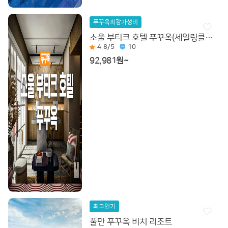
푸꾸옥최강가성비
소울 부티크 호텔 푸꾸옥(세일링클럽 시그니처리조트에서 운영)
4.8
/5
10
92,981원~
최고인기
풀만 푸꾸옥 비치 리조트