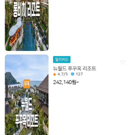
얼리버드
뉴월드 푸꾸옥 리조트
4.7
/5
127
242,140원~