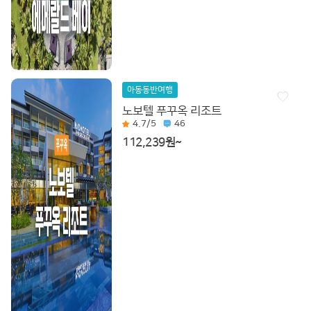
아동동반여행
노보텔 푸꾸옥 리조트
4.7
/5
46
112,239원~