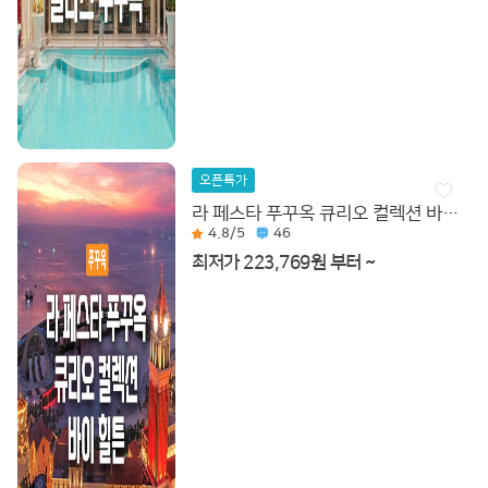
오픈특가
라 페스타 푸꾸옥 큐리오 컬렉션 바이 힐튼
4.8
/5
46
최저가 223,769원 부터 ~