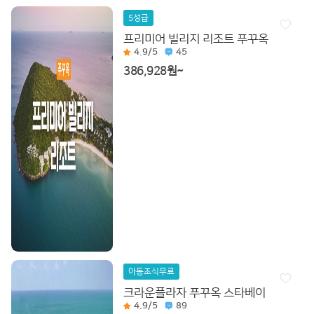
5성급
프리미어 빌리지 리조트 푸꾸옥
4.9
/5
45
386,928원~
아동조식무료
크라운플라자 푸꾸옥 스타베이
4.9
/5
89