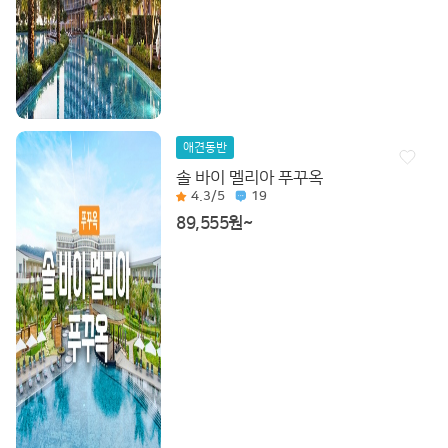
애견동반
솔 바이 멜리아 푸꾸옥
4.3
/5
19
89,555원~