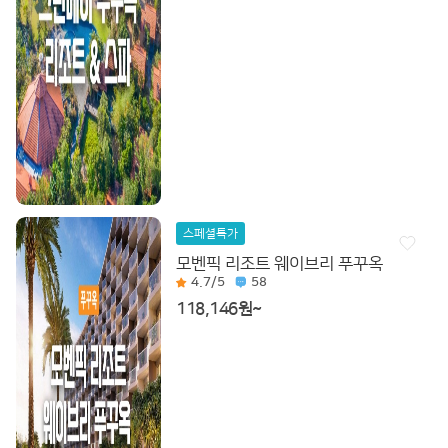
스페셜특가
모벤픽 리조트 웨이브리 푸꾸옥
4.7
/5
58
118,146원~