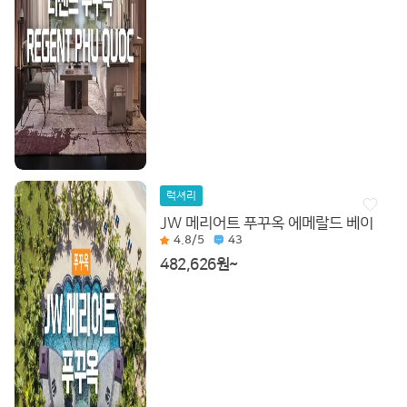
럭셔리
JW 메리어트 푸꾸옥 에메랄드 베이
4.8
/5
43
482,626원~