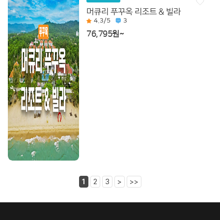
머큐리 푸꾸옥 리조트 & 빌라
4.3
/5
3
76,795원~
1
2
3
>
>>