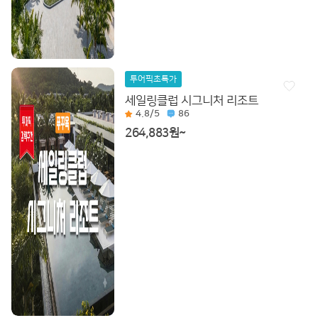
투어픽초특가
세일링클럽 시그니처 리조트
4.8
/5
86
264,883원~