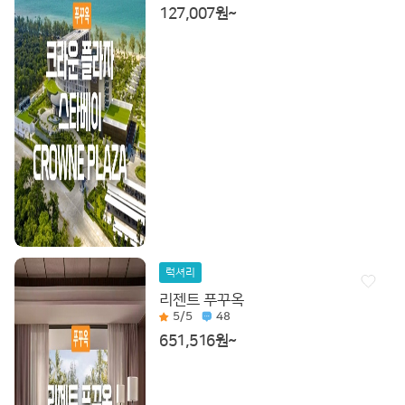
127,007원~
럭셔리
리젠트 푸꾸옥
5
/5
48
651,516원~