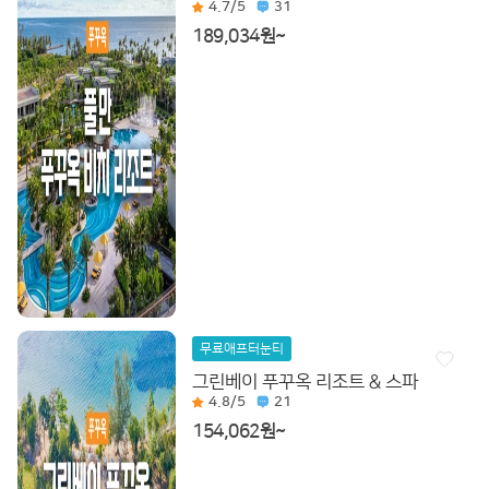
4.7
/5
31
189,034원~
무료애프터눈티
그린베이 푸꾸옥 리조트 & 스파
4.8
/5
21
154,062원~