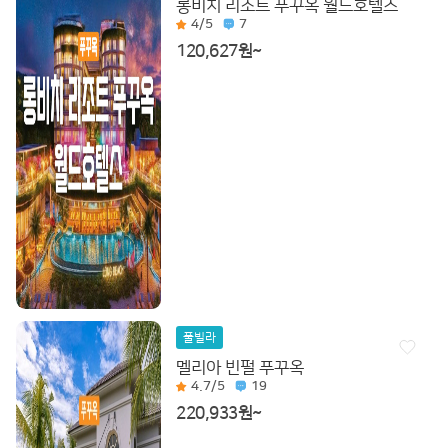
롱비치 리조트 푸꾸옥 월드호텔스
4
/5
7
120,627원~
풀빌라
멜리아 빈펄 푸꾸옥
4.7
/5
19
220,933원~