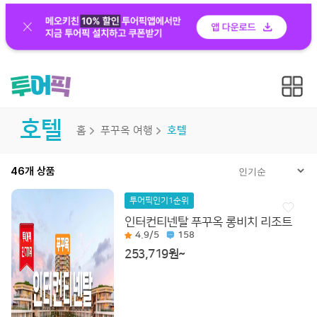
호텔
홈
푸꾸옥 여행
호텔
46개 상품
투어픽인기1순위
인터컨티넨탈 푸꾸옥 롱비치 리조트
4.9
/5
158
253,719원~