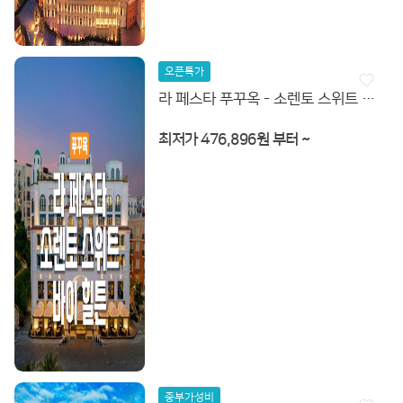
오픈특가
라 페스타 푸꾸옥 - 소렌토 스위트 바이 힐튼
최저가 476,896원 부터 ~
중부가성비