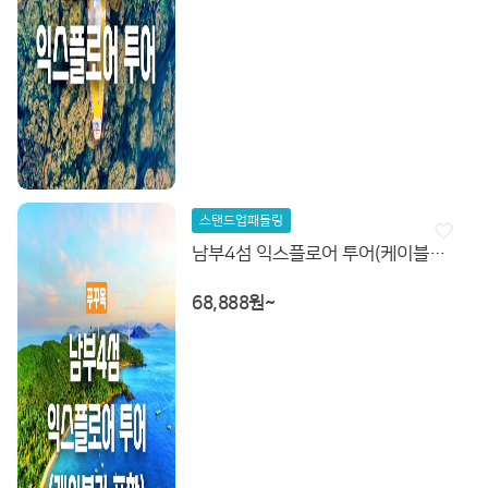
스탠드업패들링
남부4섬 익스플로어 투어(케이블카 포함)
68,888원~