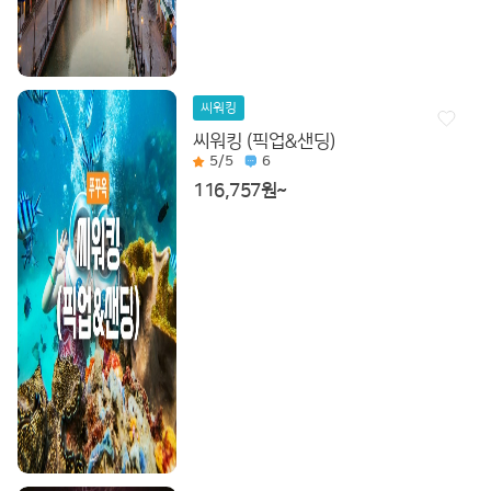
씨워킹
씨워킹 (픽업&샌딩)
5
/5
6
116,757원~