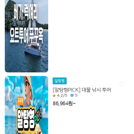
알탕형
[알탕형PICK] 대물 낚시 투어
4.2
/5
5
86,964원~