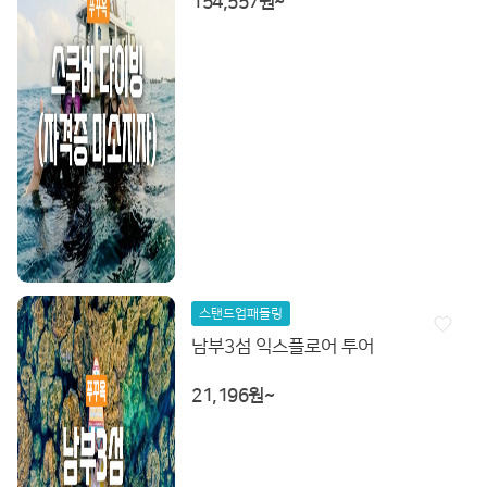
154,557원~
스탠드업패들링
남부3섬 익스플로어 투어
21,196원~