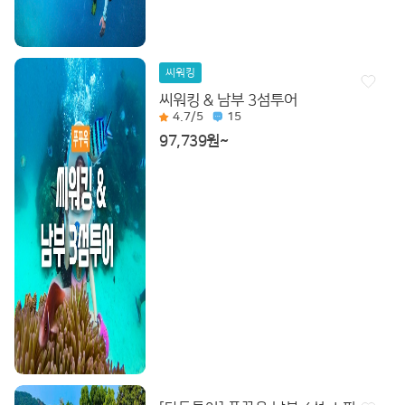
씨워킹
씨워킹 & 남부 3섬투어
4.7
/5
15
97,739원~