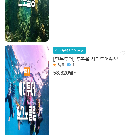
시티투어+스노클링
[단독투어] 푸꾸옥 시티투어&스노클링(2인이상)
3
/5
1
58,820원~