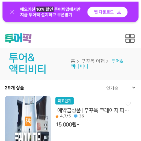
투어&
홈
푸꾸옥 여행
투어&
액티비티
액티비티
29개 상품
최고인기
[예약금상품] 푸꾸옥 크레이지 파티 호핑 투어
4.7
/5
36
15,000원~