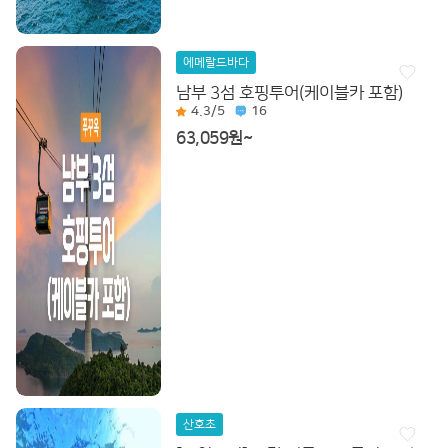
에메랄드바다
남부 3섬 호핑투어(케이블카 포함)
4.3
/5
16
63,059원~
산호초