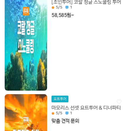
[조인투어] 코랄 정글 스노쿨링 투어
5
/5
1
58,585원~
요트투어
마모리스 선셋 요트투어 & 디너파티
5
/5
1
맞춤 견적 문의