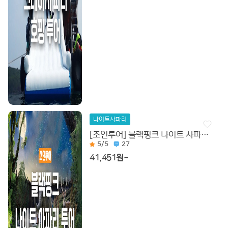
나이트사파리
[조인투어] 블랙핑크 나이트 사파리 투어
5
/5
27
41,451원~