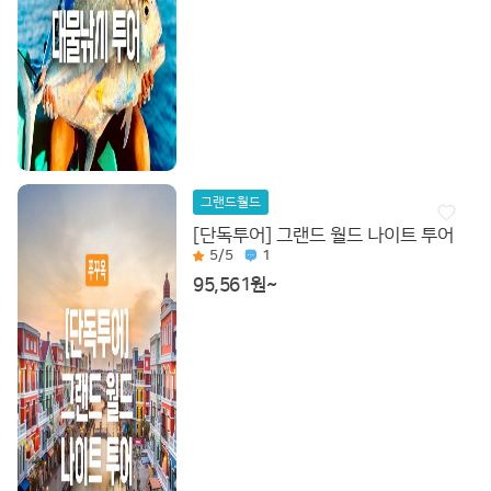
그랜드월드
[단독투어] 그랜드 월드 나이트 투어
5
/5
1
95,561원~