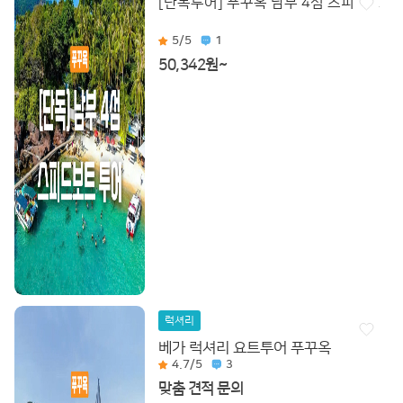
[단독투어] 푸꾸옥 남부 4섬 스피드보트 
5
/5
1
50,342원~
럭셔리
베가 럭셔리 요트투어 푸꾸옥
4.7
/5
3
맞춤 견적 문의