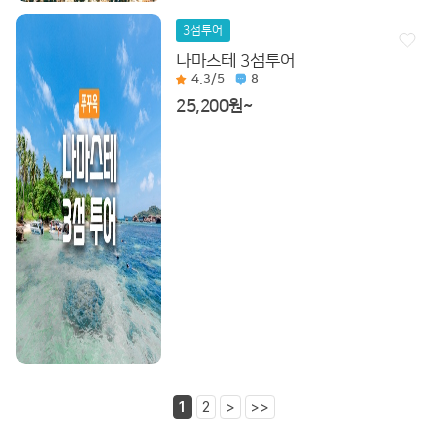
3섬투어
나마스테 3섬투어
4.3
/5
8
25,200원~
1
2
>
>>