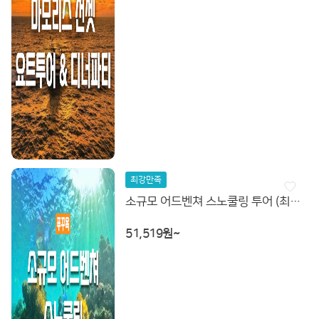
최강만족
소규모 어드벤쳐 스노쿨링 투어 (최대 12인)
51,519원~