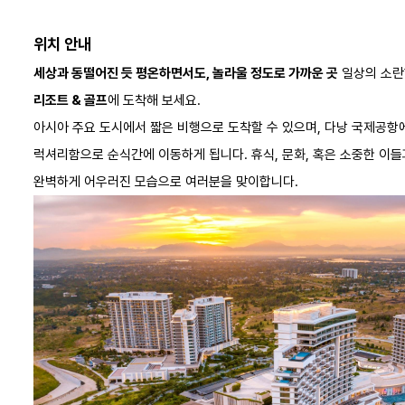
2
45㎡
위치 안내
디럭스 오션 뷰 킹
세상과 동떨어진 듯 평온하면서도, 놀라울 정도로 가까운 곳
일상의 소란
Deluxe Ocean View King
리조트 & 골프
에 도착해 보세요.
더블
오션 뷰
발코니
금
객실정보
아시아 주요 도시에서 짧은 비행으로 도착할 수 있으며, 다낭 국제공항
럭셔리함으로 순식간에 이동하게 됩니다. 휴식, 문화, 혹은 소중한 이
완벽하게 어우러진 모습으로 여러분을 맞이합니다.
Q3 프로모션
조식
프로모션정보
일반
조식
프로모션정보
스테이 & 플레이 패키지 -