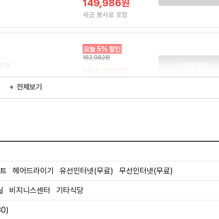
149,986원
세금 봉사료 포함
오늘 5% 할인
162,982원
조건불일치
포함
154,830원
세금 봉사료 포함
+
전체보기
트 헤어드라이기 유선인터넷(무료) 무선인터넷(무료)
발코니
금연
더보기
실 비지니스센터 기타식당
30)