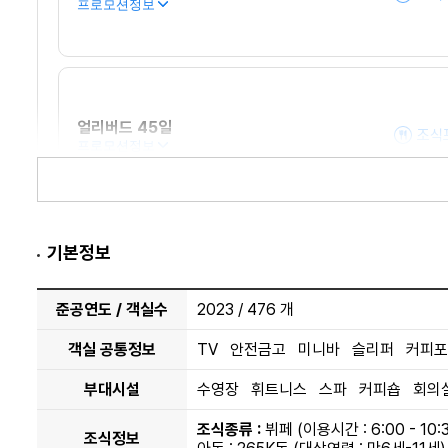
프로모션정보
얼리버드 45일
조식
프로모션정보
기본정보
2
40㎡
준공연도 / 객실수
2023 / 476 개
슈페리어 오션 뷰
Superior Ocean View
객실 공통정보
TV 안전금고 미니바 슬리퍼 커피포
더블 | 트윈
오션 선라이즈 뷰
부대시설
수영장 휘트니스 스파 커피숍 회의
객실정보
조식종류 :
뷔페 (이용시간 : 6:00 - 10:
조식정보