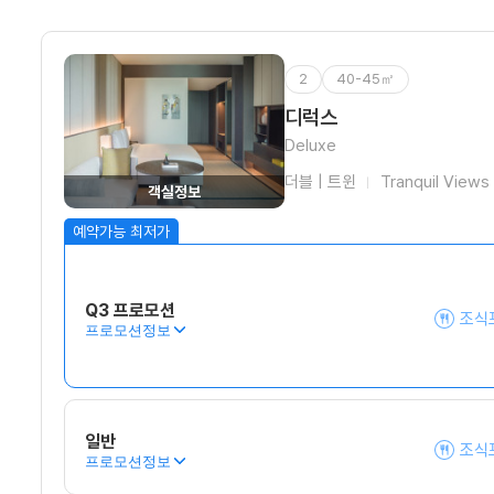
2
40-45㎡
디럭스
Deluxe
더블 | 트윈
Tranquil Views
객실정보
Q3 프로모션
조식
프로모션정보
일반
조식
프로모션정보