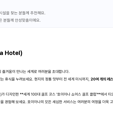
오늘 20% 할인
189,388원
조건불일치
포함
대시설을 찾는 분들께 추천해요.
151,522원
싶은 분들께 안성맞춤이에요.
세금 봉사료 포함
오늘 8% 할인
189,388원
조건불일치
포함
174,324원
 Hotel)
세금 봉사료 포함
의 즐거움이 만나는 세계로 여러분을 초대합니다.
오늘 5% 할인
있는 휴식을 누려보세요. 현지의 정통 맛부터 전 세계 미식까지,
189,388원
20여 개의 레
조건불일치
포함
179,995원
세금 봉사료 포함
Jr.)가 디자인한 **세계 100대 골프 코스 '호이아나 쇼어스 골프 클럽'**에서 
동을 경험해 보세요. 호이아나의 모든 세심한 서비스는 여러분의 여정을 더욱 