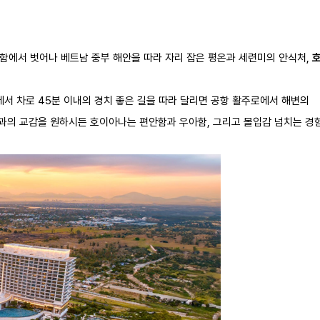
함에서 벗어나 베트남 중부 해안을 따라 자리 잡은 평온과 세련미의 안식처,
연
더보기
에서 차로 45분 이내의 경치 좋은 길을 따라 달리면 공항 활주로에서 해변의
들과의 교감을 원하시든 호이아나는 편안함과 우아함, 그리고 몰입감 넘치는 경
오늘 13% 할인
226,486원
지금예약하기
포함
196,359원
세금 봉사료 포함
226,486원
지금예약하기
포함
세금 봉사료 포함
468,862원