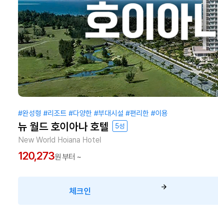
#완성형
#리조트
#다양한
#부대시설
#편리한
#이용
뉴 월드 호이아나 호텔
5성
New World Hoiana Hotel
120,273
원 부터 ~
체크인