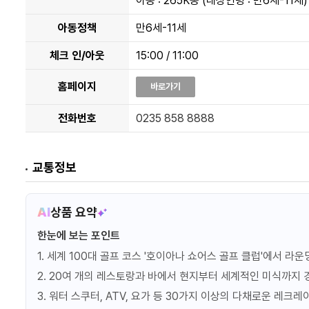
아동 : 265K동 (대상연령 : 만6세-11세)
Q3 프로모션
조식
아동정책
만6세-11세
프로모션정보
체크 인/아웃
15:00 / 11:00
홈페이지
바로가기
일반
조식
프로모션정보
전화번호
0235 858 8888
스테이 & 플레이 패키지 -
교통정보
조식
싱글 골퍼
프로모션정보
AI
상품 요약
한눈에 보는 포인트
스테이 & 플레이 패키지 -
조식
트윈 골퍼
1. 세계 100대 골프 코스 '호이아나 쇼어스 골프 클럽'에서 라
프로모션정보
2. 20여 개의 레스토랑과 바에서 현지부터 세계적인 미식까지 
3. 워터 스쿠터, ATV, 요가 등 30가지 이상의 다채로운 레크