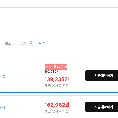
발코니
금연
더보기
오늘 15% 할인
162,982원
지금예약하기
포함
139,235원
세금 봉사료 포함
162,982원
지금예약하기
포함
세금 봉사료 포함