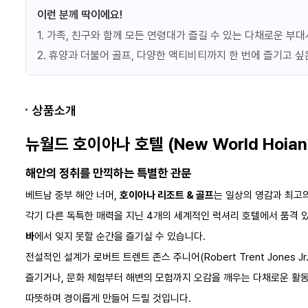
이런 분께 딱이에요!
롱스테이 5일 ( 4박 요금
조식
지불)
1. 가족, 친구와 함께 모든 연령대가 즐길 수 있는 다채로운 부
프로모션정보
2. 휴양과 더불어 골프, 다양한 액티비티까지 한 번에 즐기고 
상품소개
얼리버드 60일
조식
프로모션정보
뉴월드 호이아나 호텔 (New World Hoiana
해안의 정취를 만끽하는 특별한 관문
베트남 중부 해안 너머,
호이아나 리조트 & 골프
는 일상의 영감과 최고
각기 다른 독특한 매력을 지닌 4개의 세계적인 럭셔리 호텔에서 품격 
얼리버드 45일
조식
프로모션정보
바
에서 잊지 못할 순간을 즐기실 수 있습니다.
전설적인 설계가 로버트 트렌트 존스 주니어(Robert Trent Jones 
즐기거나, 문화 체험부터 해변의 모험까지 오감을 깨우는 다채로운 활
따뜻하며 경이롭게 만들어 드릴 것입니다.​