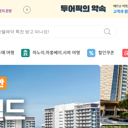
후에 여행
하노이,하롱베이,사파 여행
할인쿠폰