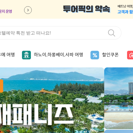
후에 여행
하노이,하롱베이,사파 여행
할인쿠폰