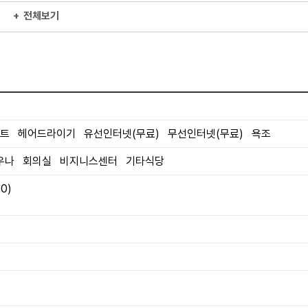
+
전체보기
a
트 헤어드라이기 유선인터넷(무료) 무선인터넷(무료) 욕조
 Private Pool View
발코니
금연
우나 회의실 비지니스센터 기타식당
0)
981,807원
지금예약하기
포함
세금 봉사료 포함
1,044,867원
지금예약하기
포함