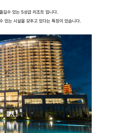
즐길수 있는 5성급 리조트 입니다.
수 있는 시설을 갖추고 있다는 특징이 있습니다.
924,400원
조건불일치
포함
세금 봉사료 포함
1,105,983원
조건불일치
포함
세금 봉사료 포함
1,044,867원
조건불일치
포함
세금 봉사료 포함