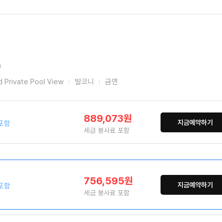
a
 Private Pool View
발코니
금연
889,073원
지금예약하기
포함
세금 봉사료 포함
756,595원
지금예약하기
포함
세금 봉사료 포함