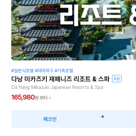
#일본식호텔
#테마파크
#가족호텔
다낭 미카즈키 재패니즈 리조트 & 스파
5성
Da Nang Mikazuki Japanese Resorts & Spa
165,980
원 부터 ~
체크인