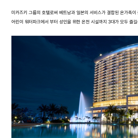
프로모션정보
미카즈키 그룹의 호텔로써 베트남과 일본의 서비스가 결합된 온가족이 
어린이 워터파크에서 부터 성인을 위한 온천 시설까지 3대가 모두 즐길
BB 조식 포함 - 롱스테이
조식
5박 이상
프로모션정보
BBOW 조식 + 온천 +
워터파크 패키지 -
조식
얼리버드 30일
프로모션정보
BBOW 조식 + 온천 +
워터파크 패키지 - 얼리
조식
버드 60일
프로모션정보
BBOW 조식 + 온천 +