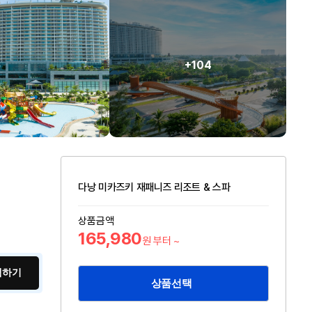
+104
다낭 미카즈키 재패니즈 리조트 & 스파
상품금액
165,980
원 부터 ~
색하기
상품선택