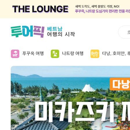
푸꾸옥 여행
나트랑 여행
다낭, 호이안, 