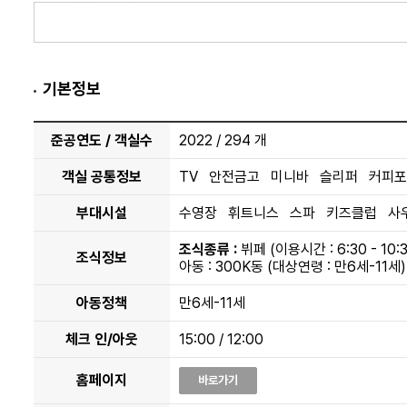
프로모션정보
기본정보
6인
284㎡
준공연도 / 객실수
2022 / 294 개
3 베드룸 개인 풀 빌라
3 Bedroom Private Pool Vill
객실 공통정보
TV 안전금고 미니바 슬리퍼 커피포
6 PAX | 7 PAX
Garden and
부대시설
수영장 휘트니스 스파 키즈클럽 사
객실정보
더보기
조식종류 :
뷔페 (이용시간 : 6:30 - 10:3
조식정보
아동 : 300K동 (대상연령 : 만6세-11세)
가을 프로모션 2026 -
조식
BB (조식)
아동정책
만6세-11세
프로모션정보
체크 인/아웃
15:00 / 12:00
가을 프로모션 2026 -
홈페이지
바로가기
BBOW (조식+온천
조식