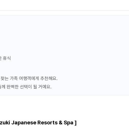
세금 봉사료 포함
1,154,028원
지금예약하기
포함
세금 봉사료 포함
1,228,216원
한 휴식
지금예약하기
포함
세금 봉사료 포함
 찾는 가족 여행객에게 추천해요.
들께 완벽한 선택이 될 거예요.
1,039,214원
조건불일치
포함
세금 봉사료 포함
981,807원
zuki Japanese Resorts & Spa ]
조건불일치
포함
세금 봉사료 포함