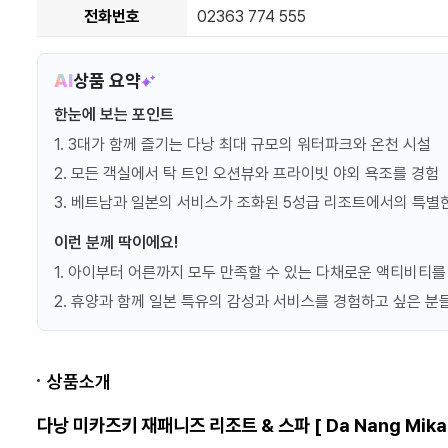
+워터파크)
전화번호
02363 774 555
프로모션정보
AI
상품 요약
BB 조식 포함 패키지
조식
한눈에 보는 포인트
프로모션정보
1. 3대가 함께 즐기는 다낭 최대 규모의 워터파크와 온천 시설
2. 모든 객실에서 탁 트인 오션뷰와 프라이빗 야외 욕조를 경험
BBOW 조식 + 온천 +
3. 베트남과 일본의 서비스가 조화된 5성급 리조트에서의 특별
조식
워터파크 패키지
프로모션정보
이런 분께 딱이에요!
1. 아이부터 어른까지 모두 만족할 수 있는 다채로운 액티비티를
BB 조식 포함 - 얼리버드
2. 휴양과 함께 일본 특유의 감성과 서비스를 경험하고 싶은 분
조식
30일
프로모션정보
상품소개
BB 조식 포함 - 얼리버드
다낭 미카즈키 재패니즈 리조트 & 스파
[ Da Nang Mika
조식
60일