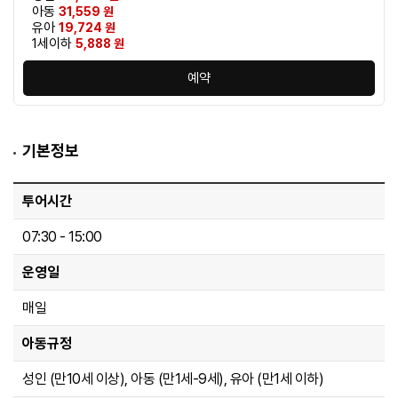
아동
31,559 원
유아
19,724 원
1세이하
5,888 원
예약
기본정보
투어시간
07:30 - 15:00
운영일
매일
아동규정
성인 (만10세 이상), 아동 (만1세-9세), 유아 (만1세 이하)