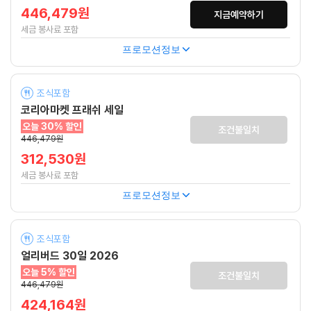
446,479원
지금예약하기
세금 봉사료 포함
프로모션정보
조식포함
코리아마켓 프래쉬 세일
오늘 30% 할인
조건불일치
446,479원
312,530원
세금 봉사료 포함
프로모션정보
조식포함
얼리버드 30일 2026
오늘 5% 할인
조건불일치
446,479원
424,164원