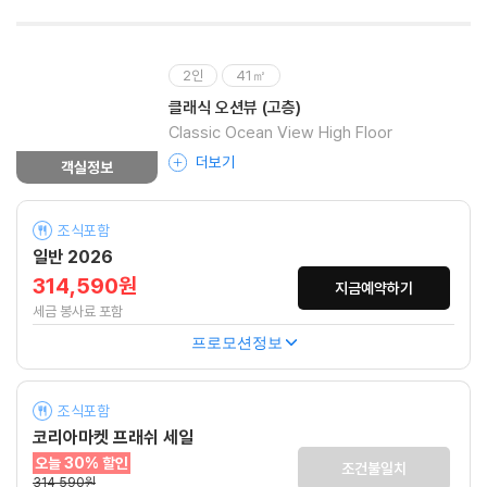
2인
41㎡
클래식 오션뷰 (고층)
Classic Ocean View High Floor
더보기
객실정보
조식포함
일반 2026
314,590원
지금예약하기
세금 봉사료 포함
프로모션정보
조식포함
코리아마켓 프래쉬 세일
오늘 30% 할인
조건불일치
314,590원