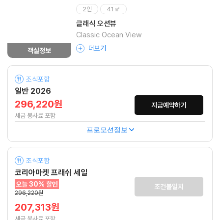
2인
41㎡
클래식 오션뷰
Classic Ocean View
더보기
객실정보
조식포함
일반 2026
296,220원
지금예약하기
세금 봉사료 포함
프로모션정보
조식포함
코리아마켓 프래쉬 세일
오늘 30% 할인
조건불일치
296,220원
207,313원
세금 봉사료 포함