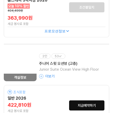
롱스테이 5박이상 2026
오늘 10% 할인
조건불일치
404,499원
363,990원
세금 봉사료 포함
프로모션정보
2인
53㎡
주니어 스윗 오션뷰 (고층)
Junior Suite Ocean View High Floor
더보기
객실정보
조식포함
일반 2026
422,810원
지금예약하기
세금 봉사료 포함