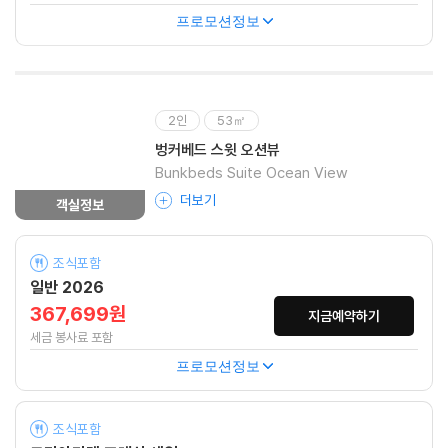
프로모션정보
2인
53㎡
벙커베드 스윗 오션뷰
Bunkbeds Suite Ocean View
더보기
객실정보
조식포함
일반 2026
367,699원
지금예약하기
세금 봉사료 포함
프로모션정보
조식포함