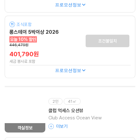
프로모션정보
조식포함
롱스테이 5박이상 2026
오늘 10% 할인
조건불일치
446,479원
401,790원
세금 봉사료 포함
프로모션정보
2인
41㎡
클럽 억세스 오션뷰
Club Access Ocean View
더보기
객실정보