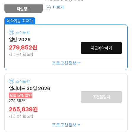
더보기
객실정보
조식포함
일반 2026
279,852원
지금예약하기
세금 봉사료 포함
프로모션정보
조식포함
얼리버드 30일 2026
오늘 5% 할인
조건불일치
279,852원
265,839원
세금 봉사료 포함
프로모션정보