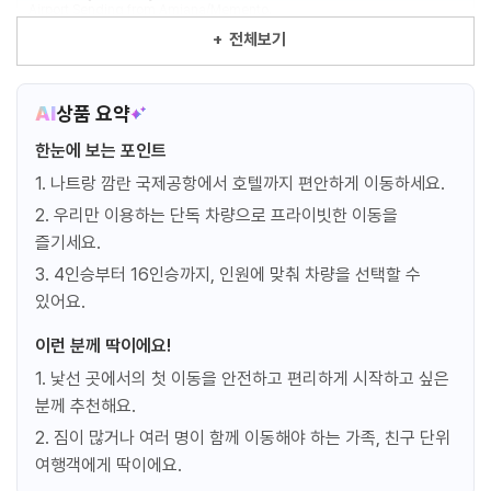
Airport Sending from Amiana/Memento.
+
전체보기
승용차
29,440 원
SUV
32,383 원
승합차
44,159 원
AI
상품 요약
예약
한눈에 보는 포인트
1. 나트랑 깜란 국제공항에서 호텔까지 편안하게 이동하세요.
공항샌딩(식스센스,안람)
2. 우리만 이용하는 단독 차량으로 프라이빗한 이동을
Airport Sending from Six senses, An Lam
즐기세요.
3. 4인승부터 16인승까지, 인원에 맞춰 차량을 선택할 수
승용차
35,327 원
SUV
38,271 원
있어요.
승합차
47,103 원
이런 분께 딱이에요!
예약
1. 낯선 곳에서의 첫 이동을 안전하고 편리하게 시작하고 싶은
분께 추천해요.
공항픽업(식스센스, 안람)
2. 짐이 많거나 여러 명이 함께 이동해야 하는 가족, 친구 단위
Airport pick up to Six senses, An Lam
여행객에게 딱이에요.