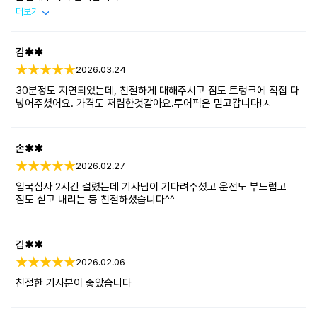
다음에도 투어 픽합니다 ㅋ
더보기
김✱✱
2026.03.24
30분정도 지연되었는데, 친절하게 대해주시고 짐도 트렁크에 직접 다
넣어주셨어요. 가격도 저렴한것같아요.투어픽은 믿고갑니다!ㅅ
손✱✱
2026.02.27
입국심사 2시간 걸렸는데 기사님이 기다려주셨고 운전도 부드럽고
짐도 싣고 내리는 등 친절하셨습니다^^
김✱✱
2026.02.06
친절한 기사분이 좋았습니다