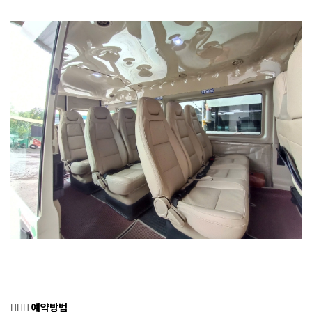
🙋🏿‍♂️
예약방법