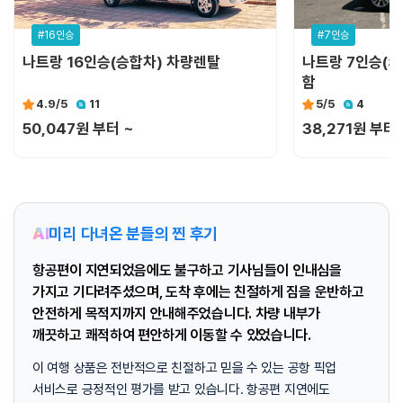
#16인승
#7인승
나트랑 16인승(승합차) 차량렌탈
나트랑 7인승(S
함
4.9
/5
11
5
/5
4
50,047원 부터 ~
38,271원 부터 
AI
미리 다녀온 분들의 찐 후기
항공편이 지연되었음에도 불구하고 기사님들이 인내심을
가지고 기다려주셨으며, 도착 후에는 친절하게 짐을 운반하고
안전하게 목적지까지 안내해주었습니다. 차량 내부가
깨끗하고 쾌적하여 편안하게 이동할 수 있었습니다.
이 여행 상품은 전반적으로 친절하고 믿을 수 있는 공항 픽업
서비스로 긍정적인 평가를 받고 있습니다. 항공편 지연에도