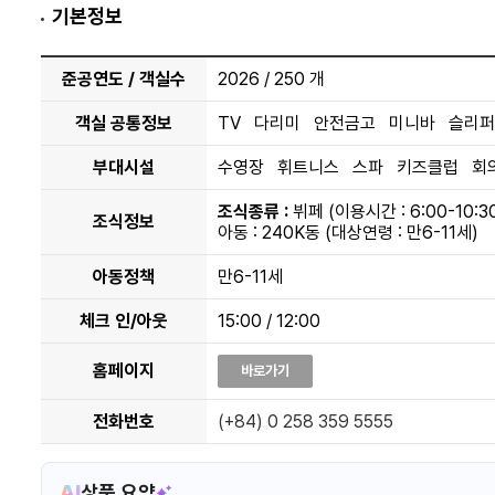
기본정보
2인
41㎡
준공연도 / 객실수
2026 / 250 개
프리미엄 오션뷰
Premium Ocean View
객실 공통정보
TV 다리미 안전금고 미니바 슬리퍼
더블 | 트윈 | 트리플
오션뷰
부대시설
수영장 휘트니스 스파 키즈클럽 회
객실정보
조식종류 :
뷔페 (이용시간 : 6:00-10:3
조식정보
아동 : 240K동 (대상연령 : 만6-11세)
🎯 택티컬오퍼
조식
아동정책
만6-11세
프로모션정보
체크 인/아웃
15:00 / 12:00
홈페이지
바로가기
📜 일반
조식
프로모션정보
전화번호
(+84) 0 258 359 5555
AI
상품 요약