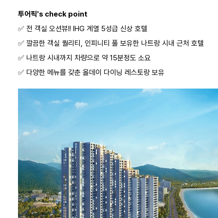
Suite Ocean View
투어픽's check point
더블 | 트리플
오션뷰
금연
✅️ 전 객실 오션뷰!! IHG 계열 5성급 신상 호텔
객실정보
✅️ 깔끔한 객실 퀄리티, 인피니티 풀 보유한 나트랑 시내 근처 호텔
✅️ 나트랑 시내까지 차량으로 약 15분정도 소요
🎯 택티컬오퍼
✅️​ 다양한 메뉴를 갖춘 올데이 다이닝 레스토랑 보유
조식
프로모션정보
📜 일반
조식
프로모션정보
얼리버드 60일
조식
프로모션정보