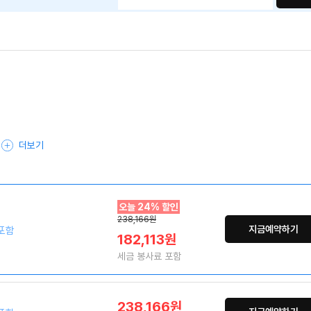
더보기
오늘 24% 할인
238,166원
지금예약하기
포함
182,113원
세금 봉사료 포함
238,166원