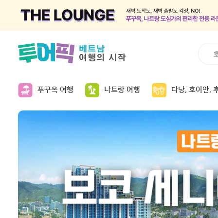
푸꾸옥 여행
나트랑 여행
다낭, 호이안, 