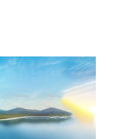
더보기
오늘 23% 할인
416,216원
지금예약하기
포함
318,418원
세금 봉사료 포함
416,216원
지금예약하기
포함
세금 봉사료 포함
오늘 10% 할인
416,216원
조건불일치
포함
383,714원
세금 봉사료 포함