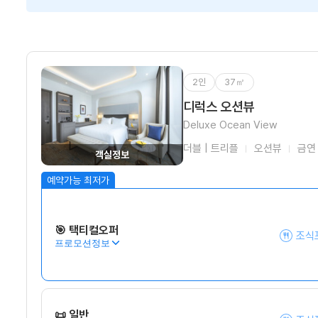
2인
37㎡
디럭스 오션뷰
Deluxe Ocean View
더블 | 트리플
오션뷰
금연
객실정보
🎯 택티컬오퍼
조식
프로모션정보
📜 일반