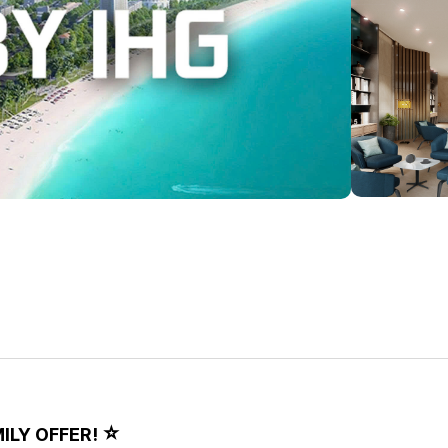
⭐
LY OFFER!