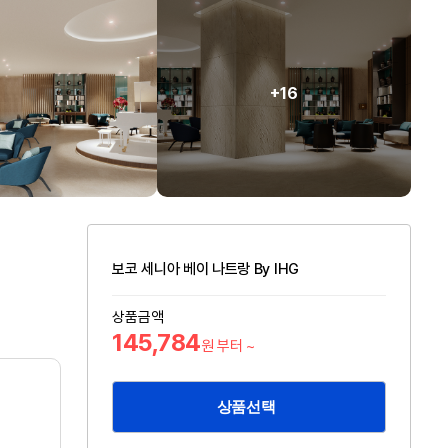
+16
보코 세니아 베이 나트랑 By IHG
상품금액
145,784
원 부터 ~
상품선택