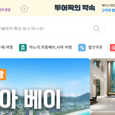
후에 여행
하노이,하롱베이,사파 여행
할인쿠폰