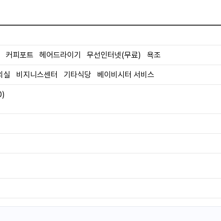
 커피포트 헤어드라이기 무선인터넷(무료) 욕조
금연
더보기
의실 비지니스센터 기타식당 베이비시터 서비스
0)
오늘 24% 할인
309,409원
지금예약하기
포함
236,694원
세금 봉사료 포함
309,409원
지금예약하기
포함
세금 봉사료 포함
오늘 10% 할인