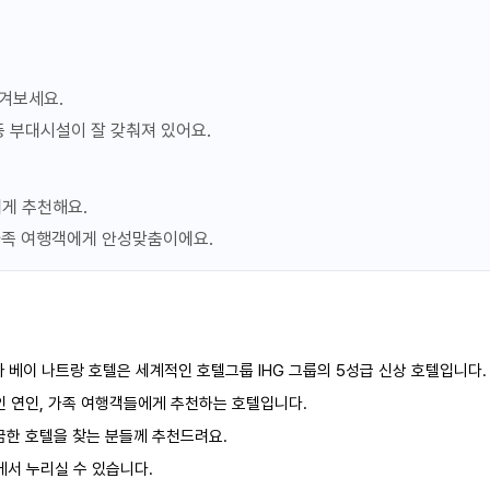
309,409원
조건불일치
포함
299,164원
세금 봉사료 포함
즐겨보세요.
등 부대시설이 잘 갖춰져 있어요.
483,514원
조건불일치
포함
세금 봉사료 포함
에게 추천해요.
가족 여행객에게 안성맞춤이에요.
711,906원
조건불일치
포함
세금 봉사료 포함
 베이 나트랑 호텔은 세계적인 호텔그룹 IHG 그룹의 5성급 신상 호텔입니다.
인 연인, 가족 여행객들에게 추천하는 호텔입니다.
끔한 호텔을 찾는 분들께 추천드려요.
서 누리실 수 있습니다.