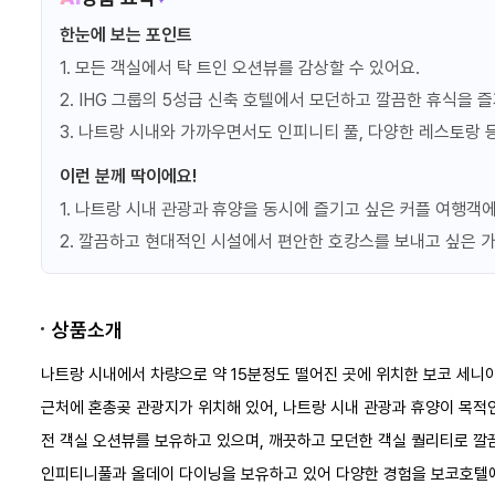
얼리버드 60일
한눈에 보는 포인트
조식
프로모션정보
1. 모든 객실에서 탁 트인 오션뷰를 감상할 수 있어요.
2. IHG 그룹의 5성급 신축 호텔에서 모던하고 깔끔한 휴식을 
3. 나트랑 시내와 가까우면서도 인피니티 풀, 다양한 레스토랑 
💦🌿 리트리트 패키지 2박
이런 분께 딱이에요!
조식
이상 예약시
프로모션정보
1. 나트랑 시내 관광과 휴양을 동시에 즐기고 싶은 커플 여행객
2. 깔끔하고 현대적인 시설에서 편안한 호캉스를 보내고 싶은 
💦🌿 리트리트 패키지
조식
3박이상 예약시
프로모션정보
상품소개
나트랑 시내에서 차량으로 약 15분정도 떨어진 곳에 위치한 보코 세니아
근처에 혼총곶 관광지가 위치해 있어, 나트랑 시내 관광과 휴양이 목적
전 객실 오션뷰를 보유하고 있으며, 깨끗하고 모던한 객실 퀄리티로 깔
2인
47㎡
인피티니풀과 올데이 다이닝을 보유하고 있어 다양한 경험을 보코호텔에
스윗 오션뷰