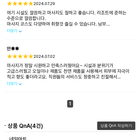
2024.07.29
여기 시설도 깔끔하고 마사지도 잘하고 좋습니다. 리조트에 준하는
수준으로 깔끔합니다.
마사지 코스도 다양하여 취향것 즐길 수 있습니다. 남부
프리미어빌리지, 매리어트, 뉴월드 등에서 접근하기 매우 좋습니다.
더보기
리조트 마사지도 많이 받아보고 로컬도 많이 받아봤는데 이정도면
매우 훌륭한 가게 같습니다.
안✱✱
2024.07.02
마사지가 정말 시원하고 만족스러웠어요~ 시설과 분위기가
고급스러웠고 오일이나 제품도 천연 제품을 사용해서 피부에 자극이
적고 향도 좋더라고요. 직원들의 서비스도 정중하고 친절해서
마사지를 받는 내내 대접받는 기분이 들었고 마사지 실력도 좋아서
더보기
피로가 싹 풀리는 느낌이었어요. 또 받고싶어요ㅎㅎㅎ
1
상품 QnA(4건)
네일아트