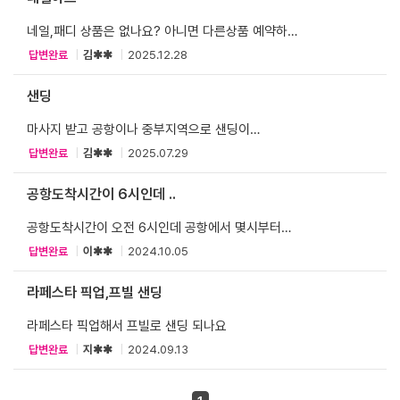
네일,패디 상품은 없나요? 아니면 다른상품 예약하고
현장에서 할 수있나요? 투어픽에는 네일상품이
답변완료
|
김✱✱
|
2025.12.28
없을까요?ㅠㅠ
샌딩
마사지 받고 공항이나 중부지역으로 샌딩이
가능한가요? 추가요금이 있다면 얼마인가요?
답변완료
|
김✱✱
|
2025.07.29
공항도착시간이 6시인데 ..
공항도착시간이 오전 6시인데 공항에서 몇시부터
픽업가능한가요? 호텔 체크인은 오후 2시라
답변완료
|
이✱✱
|
2024.10.05
마사지후에 체크인 전까지 식사와 간단한 쇼핑을
해야할꺼 같은데 혹시 짐도 맡아주실수 있나요?
라페스타 픽업,프빌 샌딩
라페스타 픽업해서 프빌로 샌딩 되나요
답변완료
|
지✱✱
|
2024.09.13