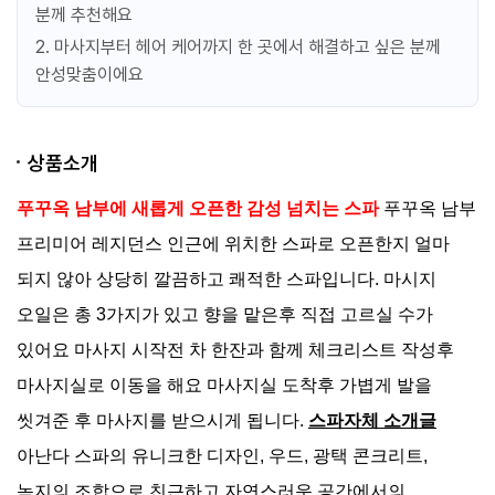
분께 추천해요
2. 마사지부터 헤어 케어까지 한 곳에서 해결하고 싶은 분께
아로마테라피 90분
Aromatherapy - 90 mins
안성맞춤이에요
투어픽 오퍼
성인
57,407 원
아동
사용불가
상품소개
유아
사용불가
푸꾸옥 남부에 새롭게 오픈한 감성 넘치는 스파
푸꾸옥 남부
예약
프리미어 레지던스 인근에 위치한 스파로 오픈한지 얼마
되지 않아 상당히 깔끔하고 쾌적한 스파입니다. 마시지
핫스톤 릴렉세이션 90분
Hot Stone Relaxation - 90 mins
오일은 총 3가지가 있고 향을 맡은후 직접 고르실 수가
투어픽 오퍼
있어요 마사지 시작전 차 한잔과 함께 체크리스트 작성후
성인
62,647 원
마사지실로 이동을 해요 마사지실 도착후 가볍게 발을
아동
사용불가
유아
사용불가
씻겨준 후 마사지를 받으시게 됩니다.
스파자체 소개글
아난다 스파의 유니크한 디자인, 우드, 광택 콘크리트,
예약
녹지의 조합으로 친근하고 자연스러운 공간에서의