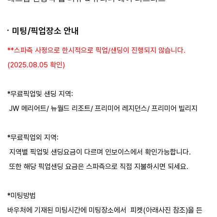
아로마테라피 120분
Aromatherapy - 120 mins
투어픽 오퍼
미팅/픽업장소 안내
성인
70,537 원
아동
사용불가
**스파측 사정으로 한시적으로 픽업/샌딩이 진행되지 않습니다.
유아
사용불가
(2025.08.05 확인)
예약
*무료픽업및 샌딩 지역:
룩 쁘라 꼽 120분
JW 메리어트/ 뉴월드 리조트/ 프리미어 레지던스/ 프리미어 빌리지
Luk Pra Kob (New) - 120 mins
투어픽 오퍼
*​무료픽업외 지역:
성인
73,128 원
지역별 픽업및 샌딩요금이 다르며 인보이스에서 확인가능합니다.
아동
사용불가
유아
사용불가
또한 해당 픽업샌딩 요금은 스파측으로 직접 지불하시면 되세요.
예약
*미팅방법
바우처에 기재된 미팅시간에 미팅장소에서 피켓(아래사진 참조)을 든
핫스톤 릴렉세이션 120분