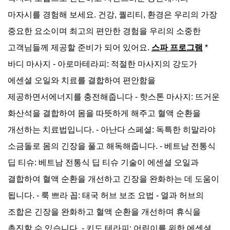
마자시를 경험해 보세요. 건강, 퀄리티, 환경은 우리의 가장
베트남 딥 티슈 90분
Vietnamese Deep Tissue - 90 mins
중요한 요소이며 최고의 편안한 경험을 우리의 소중한
투어픽 오퍼
고객님들께 제공할 준비가 되어 있어요.
스파 프로그램
*
성인
62,647 원
바디 마사지 - 아로마테라피: 적절한 마사지의 강도가
아동
사용불가
유아
사용불가
에센셜 오일와 치료를 결합하여 편안함을
예약
제공하면서에너지를 충전해줍니다 - 핫스톤 마사지: 뜨거운
화산석을 결합하여 몸을 따뜻하게 해주고 혈액 순환을
룩 쁘라 꼽 90분
개선하는 치료법입니다. - 아난다 스페셜: 독특한 히말라야
Luk Pra Kob (New) - 90 mins
소금돌로 몸의 긴장을 풀고 해독해줍니다. - 베트남 전통식
투어픽 오퍼
딥 티슈: 베트남 전통식 딥 티슈 기술이 에센셜 오일과
성인
62,647 원
아동
사용불가
결합하여 혈액 순환을 개선하고 긴장을 완화하는 데 도움이
유아
사용불가
됩니다. - 룩 쁘라 꼽: 태국 허브 보조 요법 - 열과 허브의
예약
조합은 긴장을 완화하고 혈액 순환을 개선하며 휴식을
촉진할 수 있습니다. - 키도 테라피: 어린이를 위한 에센셜