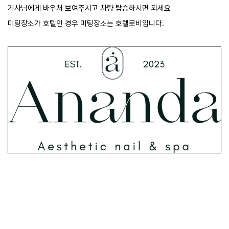
Hot Stone Relaxation - 120 mins
기사님에게 바우처 보여주시고 차량 탑승하시면 되세요
투어픽 오퍼
미팅장소가 호텔인 경우 미팅장소는 호텔로비입니다.
성인
73,128 원
아동
사용불가
유아
사용불가
예약
베트남 딥 티슈 120분
Vietnamese Deep Tissue - 120 mins
투어픽 오퍼
성인
73,128 원
아동
사용불가
유아
사용불가
예약
아난다 스페셜 시그니처 120분
Ananda's Special (Signature) - 120 mins