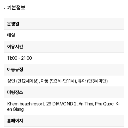
예약
기본정보
아로마테라피 60분
운영일
Aromatherapy - 60 mins
매일
투어픽 오퍼
성인
43,747 원
이용시간
아동
사용불가
유아
사용불가
11:00 - 21:00
예약
아동규정
성인 (만12세이상), 아동 (만3세-만11세), 유아 (만3세미만)
베트남 딥 티슈 60분
Vietnamese Deep Tissue - 60 mins
미팅장소
투어픽 오퍼
Khem beach resort, 29 DIAMOND 2, An Thoi, Phu Quoc, Ki
성인
46,868 원
en Giang
아동
사용불가
유아
사용불가
홈페이지
예약