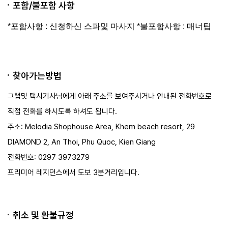
포함/불포함 사항
투어픽 오퍼
*포함사항 : 신청하신 스파및 마사지 *불포함사항 : 매너팁
성인
76,837 원
아동
사용불가
유아
사용불가
예약
찾아가는방법
그랩및 택시기사님에게 아래 주소를 보여주시거나 안내된 전화번호로
직접 전화를 하시도록 하셔도 됩니다.
주소: Melodia Shophouse Area, Khem beach resort, 29
DIAMOND 2, An Thoi, Phu Quoc, Kien Giang
전화번호: 0297 3973279​
프리미어 레지던스에서 도보 3분거리입니다.
취소 및 환불규정