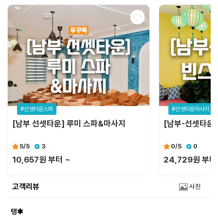
#선셋타운스파
#선셋타운마사지
[남부 선셋타운] 루미 스파&마사지
[남부-선셋타운]
5
/5
3
0
/5
0
10,657원 부터 ~
24,729원 부터
고객리뷰
사진
탱✱