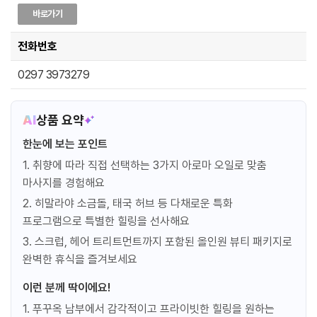
바로가기
맘 투비 컴포트(임산부마사지) 60분
전화번호
Mum to be Comfort - 60 mins
0297 3973279
투어픽 오퍼
성인
46,868 원
아동
사용불가
AI
상품 요약
유아
사용불가
한눈에 보는 포인트
예약
1. 취향에 따라 직접 선택하는 3가지 아로마 오일로 맞춤
마사지를 경험해요
키도 테라피(키즈 마사지) 90분
2. 히말라야 소금돌, 태국 허브 등 다채로운 특화
Kiddo Therapy (KID) - 90 mins
프로그램으로 특별한 힐링을 선사해요
투어픽 오퍼
3. 스크럽, 헤어 트리트먼트까지 포함된 올인원 뷰티 패키지로
성인
사용불가
완벽한 휴식을 즐겨보세요
아동
52,108 원
유아
사용불가
이런 분께 딱이에요!
예약
1. 푸꾸옥 남부에서 감각적이고 프라이빗한 힐링을 원하는