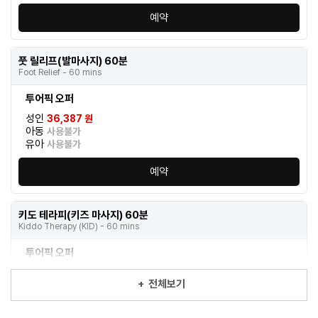
예약
풋 릴리프(발마사지) 60분
Foot Relief - 60 mins
투어픽 오퍼
성인
36,387 원
아동
사용불가
유아
사용불가
예약
키도 테라피(키즈 마사지) 60분
Kiddo Therapy (KID) - 60 mins
투어픽 오퍼
성인
사용불가
+
전체보기
아동
40,568 원
유아
사용불가