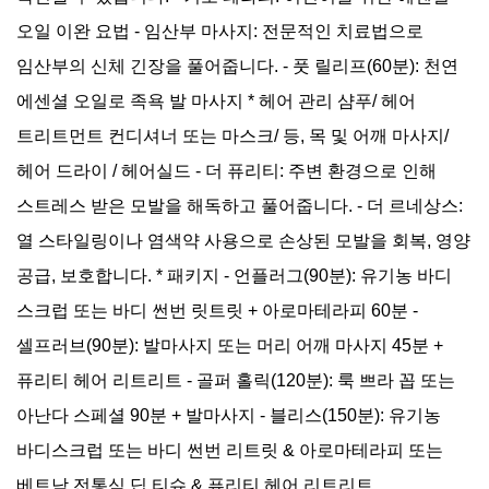
맘 투비 컴포트(임산부마사지) 90분
오일 이완 요법 - 임산부 마사지: 전문적인 치료법으로
Mum to be Comfort - 90 mins
임산부의 신체 긴장을 풀어줍니다. - 풋 릴리프(60분): 천연
투어픽 오퍼
에센셜 오일로 족욕 발 마사지 * 헤어 관리 샴푸/ 헤어
성인
62,647 원
아동
사용불가
트리트먼트 컨디셔너 또는 마스크/ 등, 목 및 어깨 마사지/
유아
사용불가
헤어 드라이 / 헤어실드 - 더 퓨리티: 주변 환경으로 인해
예약
스트레스 받은 모발을 해독하고 풀어줍니다. - 더 르네상스:
열 스타일링이나 염색약 사용으로 손상된 모발을 회복, 영양
아난다 스페셜 시그니처 90분
Ananda's Special (Signature) - 90 mins
공급, 보호합니다. * 패키지 - 언플러그(90분): 유기농 바디
스크럽 또는 바디 썬번 릿트릿 + 아로마테라피 60분 -
투어픽 오퍼
성인
66,298 원
셀프러브(90분): 발마사지 또는 머리 어깨 마사지 45분 +
아동
사용불가
퓨리티 헤어 리트리트 - 골퍼 홀릭(120분): 룩 쁘라 꼽 또는
유아
사용불가
아난다 스페셜 90분 + 발마사지 - 블리스(150분): 유기농
예약
바디스크럽 또는 바디 썬번 리트릿 & 아로마테라피 또는
베트남 전통식 딥 티슈 & 퓨리티 헤어 리트리트