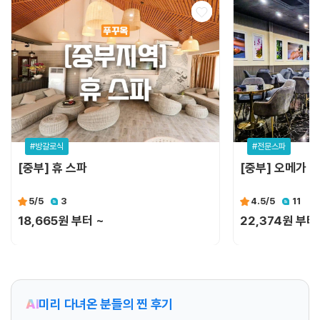
#방갈로식
#전문스파
[중부] 휴 스파
[중부] 오메가 
5
/5
3
4.5
/5
11
18,665원 부터 ~
22,374원 부터
AI
미리 다녀온 분들의 찐 후기