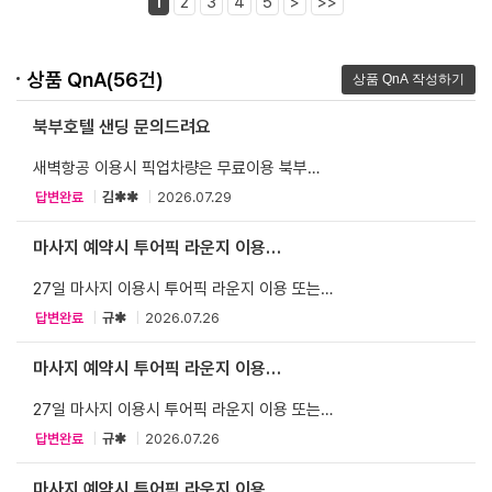
끝나자마자 "너~~무 시원하다" 하시면서 엄청 만족하셨어요ㅋㅋㅋ
1
2
3
4
5
>
>>
세심하게 잘 케어해주세요. 돈이 아깝지 않은 마사지샵이었어요. 진짜
강추!!
두번째 방문에는 풋마사지 받았는데 바로 꿀잠행.. 풋스크럽은 ㅎㅎㅎ
각질제거한거 확인도 시켜줘요~~아기발되고싶은분은 풋스크럽!
상품 QnA(56건)
세번째에 또 타이 마사지를 받았는데 그 전에 다른 마사지샵도
가봤지만.. 서울스파 최고!!
북부호텔 샌딩 문의드려요
시간괜찮으시면 마사지는 꼭 120분으로 하세요~~
새벽항공 이용시 픽업차량은 무료이용 북부
(크라운플라자호텔 샌딩) 추가 비용이 있는지
타이 마사지 받으실 분은 애칭"B" 선생님 추천드려요~~굿굿굿!!
답변완료
|
김✱✱
|
2026.07.29
문의드려요 성인 2인 -아로마 마사지 90분 초등2인-
녹았습니다...
키즈마사지 90분 이용예정입니다.
마사지 예약시 투어픽 라운지 이용
마사지 받는 중간중간 계속 괜찮은지 물어봐주시고 불편한 부분
또는 짐보관가...
없는지 체크해주시고 ‘세게’,‘살살’다 알아들으니까 걱정은 NO NO
27일 마사지 이용시 투어픽 라운지 이용 또는
아로마 받은 가족들도 다 꿀잠.. 아로마도 받고 싶었지만 제몸이
짐보관가능한가요? 라운지에 짐보관 불가능하면
한개인지라 타이마사지에 몰빵!
답변완료
|
규✱
|
2026.07.26
마사지샵에 짐보관 가능한가요?
▷ 위생과 분위기
마사지 예약시 투어픽 라운지 이용
또는 짐보관가...
깨끗함 & 시원함 & 밝고 친절하고 편안한 분위기
27일 마사지 이용시 투어픽 라운지 이용 또는
짐보관가능한가요? 라운지에 짐보관 불가능하면
직원분들이 문 직접 열어주시면서 반겨주세요~~
답변완료
|
규✱
|
2026.07.26
마사지샵에 짐보관 가능한가요?
로비도 깨끗하고, 마사지 받을 때 덮어주는 이불이랑 타올도
뽀송뽀송하고 깨끗한 향이 나서 기분이 좋았어요.
마사지 예약시 투어픽 라운지 이용