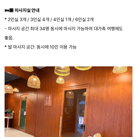
!
성인
38,036 원
🛌🏿​ 마사지실 안내
아동
사용불가
* 2인실 3개 / 3인실 4개 / 4인실 1개 / 6인실 2개​​
유아
사용불가
- 마사지 공간 최대 34명 동시에 마사지 가능하여 대가족 여행에도
예약
좋음.
* 발 마사지 공간: 동시에 10인 이용 가능​
알로에 마사지 90분
Aloe Massage 90min
투어픽 오퍼
!
성인
38,448 원
아동
사용불가
유아
사용불가
예약
아로마 마사지 120분
Aroma Massage 120min
투어픽 오퍼
!