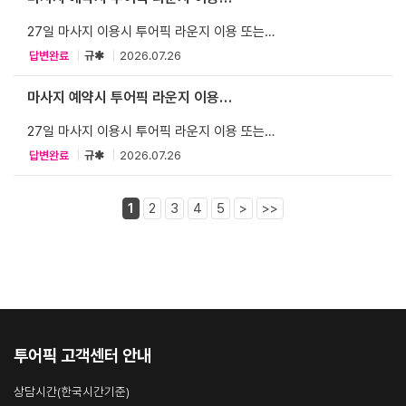
음악도 조용하고~ 꿀잠자고 일어나면 피로가 싹 가셔요~~
또는 짐보관가...
27일 마사지 이용시 투어픽 라운지 이용 또는
▷ TO. 사장님 감사해용
짐보관가능한가요? 라운지에 짐보관 불가능하면
답변완료
|
규✱
|
2026.07.26
마사지샵에 짐보관 가능한가요?
와..저희가 트래블월렛카드를 두고 와서 당장 현금이 한 푼도
없었거든요ㅠㅠ
마사지 예약시 투어픽 라운지 이용
급하게 계좌이체해드리고 환전해주실 수 있냐고 문의드렸는데
또는 짐보관가...
사장님이 도와주셨어요.
27일 마사지 이용시 투어픽 라운지 이용 또는
엄마, 아빠도 같이 간 거라 등에 땀났는데 사장님 너무 감사해요♡
짐보관가능한가요? 라운지에 짐보관 불가능하면
사장님 진짜 친절하세용ㅎㅎㅎ
답변완료
|
규✱
|
2026.07.26
마사지샵에 짐보관 가능한가요?
다음번 푸꾸옥에도 저희는 아묻따 서울스파~~~ ♡서울스파♡
1
2
3
4
5
>
>>
투어픽 고객센터 안내
상담시간(한국시간기준)