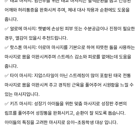
✅️ 태교 마사지: 임산부를 위한 태교 마사지는 혈액순환을 돕고 긴장된
투어픽 오퍼
!
어깨와 허리통증을 완화시켜 주며, 체내 대사 작용과 순환에도 도움을
성인
38,036 원
아동
사용불가
줍니다.
유아
사용불가
✅️ 알로에 마사지: 햇볕에 손상된 피부 또는 수분공급이나 진정이 필요한
예약
경우, 열감이 있을시 추천드립니다.
✅️ 핫스톤 마사지: 아로마 마사지를 기본으로 하여 따뜻한 돌을 사용하는
타이 마사지 90분
마사지로 몸을 이완시켜주며 스트레스 감소와 피로를 없애는데 도움을
Thai Massage 90min
줍니다.
투어픽 오퍼
✅️ 타이 마사지: 지압스타일이 아닌 스트레칭이 많이 포함된 태국 전통
!
성인
38,036 원
마사지로 몸을 이완시켜 주고 경직된 근육을 풀어주어 시원함을 느낄 수
아동
사용불가
유아
사용불가
있는 마사지입니다.
✅️ 키즈 마사지: 성장기 아이들을 위한 맞춤 마사지로 성장판 주변의
예약
림프를 풀어주어 성장통을 완화시키고, 순환이 잘 되도록 돕습니다.
아이들의 특징을 고려한 마사지로 유아~초등학생 대상 입니다.
태교 마사지 90분
Pregnant Massage 90min
투어픽 오퍼