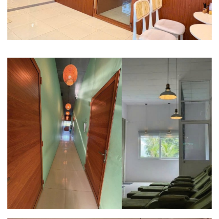
성인
40,921 원
아동
사용불가
유아
사용불가
예약
핫스톤 마사지 120분
Hot Stone Massage 120min
투어픽 오퍼
!
성인
42,570 원
아동
사용불가
유아
사용불가
예약
알로에 마사지 120분
Aloe Massage 120min
투어픽 오퍼
!
성인
42,570 원