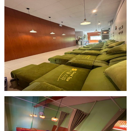
아동
사용불가
유아
사용불가
예약
타이 마사지 120분
Thai Massage 120min
투어픽 오퍼
!
성인
42,570 원
아동
사용불가
유아
사용불가
예약
태교 마사지 120분
Pregnant Massage 120min
투어픽 오퍼
!
성인
42,570 원