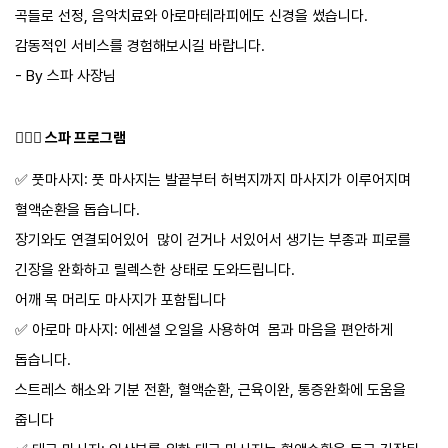
곡들로 선정, 음악치료와 아로마테라피에도 신경을 썼습니다.
투어픽 오퍼
!
감동적인 서비스를 경험해보시길 바랍니다.​
성인
35,563 원
아동
사용불가
- By 스파 사장님
유아
사용불가
예약
💆🏻‍♂️​ 스파 프로그램
✅️ 풋마사지: 풋 마사지는 발끝부터 허벅지까지 마사지가 이루어지며
아로마 마사지 90분
혈액순환을 돕습니다.
Aroma Massage 90min
장기와도 연결되어있어 많이 걷거나 서있어서 생기는 부종과 피로를
투어픽 오퍼
!
긴장을 완화하고 릴렉스한 상태로 도와드립니다.
성인
36,799 원
아동
사용불가
어깨 목 머리도 마사지가 포함됩니다
유아
사용불가
✅️ 아로마 마사지: 에센셜 오일을 사용하여 몸과 마음을 편안하게
예약
돕습니다.
스트레스 해소와 기분 전환, 혈액순환, 근육이완, 통증완화에 도움을
핫스톤 마사지 90분
줍니다
Hot Stone Massage 90min