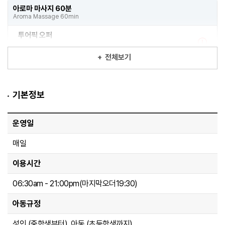
아로마 마사지 60분
Aroma Massage 60min
투어픽 오퍼
!
성인
29,793 원
+
전체보기
아동
사용불가
유아
사용불가
예약
기본정보
태교 마사지 60분
운영일
Pregnant Massage 60min
매일
투어픽 오퍼
!
성인
30,205 원
이용시간
아동
사용불가
유아
사용불가
06:30am - 21:00pm(마지막오더19:30)
예약
아동규정
성인 (중학생부터), 아동 (초등학생까지)