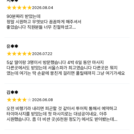
서✱✱
2026.08.04
90분짜리 받았는데
정말 시원하고 무엇보다 꼼꼼하게 해주셔서
좋았습니다 직원분들 너무 친절하셨고
마무리로 호텔 샌딩까지 해주셔서
더 할 나위 없는 선택 이었네요
유✱✱
2026.07.22
5살 딸이랑 3명이서 방문했습니다 4박 6일 동안 마사지
다른곳에서도 받았는데 서울스파가 최고였습니다 다른곳은 뭐지
였는데 여기는 딱 손끝에 뭉친게 걸리면 풀릴때까지 그냥 여기가세요
김✱✱
2026.06.08
오전 비행기라 내리면 피곤할 것 같아서 투어픽 통해서 예약하고
타이마사지를 받았는데 첫 마사지로는 대성공이네요. 아주
시원했습니다. 좀 더 비싼 곳(6천원 정도?) 에서도 받아봤는데
마사지사 분의 퀄리티는 유사하더군요. 로컬 느낌이 강하지만 마사지
퀄리티만 생각하시면 추천드리고 싶네요