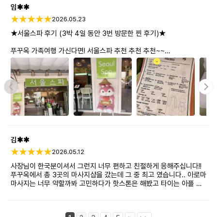
임✱✱
2026.05.23
★서울스파 후기 (3박 4일 동안 3번 방문한 찐 후기)★
푸꾸옥 가족여행 가신다면! 서울스파 추천 추천 추천~~
엄마, 아빠 포함 5인 가족 & 아로마, 타이, 풋마사지, 풋스크럽&
팩까지 다양하게 받았어요~
▷공항 픽업부터 이동까지 편안하게~~
첫날 공항에서 바로 픽업 서비스를 부탁드렸는데 입국심사가
예상보다 길어져서 애가 탔는데 카톡으로 바로바로 상황
확인해주셨어요.
기사님이 밖에서 계속 기다려주고 계셔서 바로 시원한 차를 탈 수
있었어요. 덕분에 도착하자마자 피곤한 상태에서 택시 잡고 이동하는
김✱✱
스트레스 없이 정말 편하게 이동했습니다.
2026.05.12
▷푸꾸옥에서 마사지 고민 중이시라면! 타이 마사지 & 120분
사장님이 한국분이셔서 그런지 너무 편하고 친절하게 응해주십니다!!
추천추천추천~~~
푸꾸옥에서 총 3곳의 마사지샵을 갔는데 그 중 최고 였습니다.. 아로마
마사지는 너무 약할까봐 고민하다가 핫스톤은 해봤고 타이는 아플 것
첫날 저는 엄마랑 같이 타이 마사지를 받았고, 다른 가족들은 아로마
같아 아로마 마사지로 결정하였는데, 후회 없는 선택이였어요. 진짜
마사지를 받았어요.
너무 시원하고 여행 마지막 날에 딱 맞는 마사지샵이였습니다. 원하지
엄마가 비행시간이 길어서 몸이 많이 피곤해했는데 마사지
않는 부위나 원하는 부위가 있으면 작성표에 표시할 수 있는데, 진짜