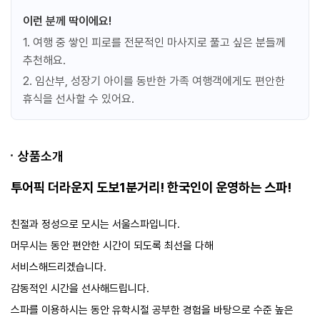
Aloe Massage 60min
이런 분께 딱이에요!
투어픽 오퍼
!
1. 여행 중 쌓인 피로를 전문적인 마사지로 풀고 싶은 분들께
성인
31,441 원
추천해요.
아동
사용불가
유아
사용불가
2. 임산부, 성장기 아이를 동반한 가족 여행객에게도 편안한
휴식을 선사할 수 있어요.
예약
키즈 마사지 120분
상품소개
Kids Massage 120min
투어픽 오퍼
투어픽 더라운지 도보1분거리! 한국인이 운영하는 스파!
!
성인
사용불가
아동
31,854 원
친절과 정성으로 모시는 서울스파입니다.
유아
사용불가
머무시는 동안 편안한 시간이 되도록 최선을 다해
예약
서비스해드리겠습니다.
감동적인 시간을 선사해드립니다.
발마사지 90분
스파를 이용하시는 동안 유학시절 공부한 경험을 바탕으로 수준 높은
Foot Massage 90min