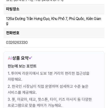
타이 마사지 60분
Thai Massage 60min
미팅장소
투어픽 오퍼
!
126a Đường Trần Hưng Đạo, Khu Phố 7, Phú Quốc, Kiên Gian
성인
31,029 원
g
아동
사용불가
유아
사용불가
전화번호
예약
0326263330
핫스톤 마사지 60분
Hot Stone Massage 60min
AI
상품 요약
투어픽 오퍼
한눈에 보는 포인트
!
성인
31,029 원
1. 투어픽 라운지에서 도보 1분 거리의 편리한 접근성을
아동
사용불가
자랑해요.
유아
사용불가
2. 한국인 사장님이 직접 운영하며 섬세하고 수준 높은
예약
서비스를 제공해요.
3. 풋, 아로마, 태교, 핫스톤, 타이, 키즈 마사지 등 다양한
알로에 마사지 60분
프로그램으로 맞춤 케어가 가능해요.