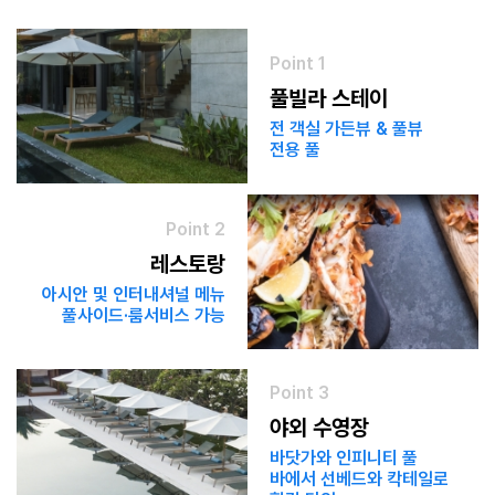
Point 1
풀빌라 스테이
전 객실 가든뷰 & 풀뷰
전용 풀
Point 2
레스토랑
아시안 및 인터내셔널 메뉴
풀사이드·룸서비스 가능
Point 3
야외 수영장
바닷가와 인피니티 풀
바에서
선베드와 칵테일로