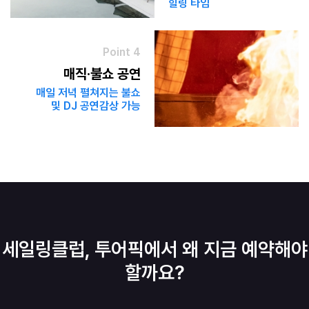
힐링 타임
Point 4
매직·불쇼 공연
매일 저녁 펼쳐지는 불쇼
및 DJ 공연
감상 가능
세일링클럽, 투어픽에서 왜 지금 예약해야
할까요?