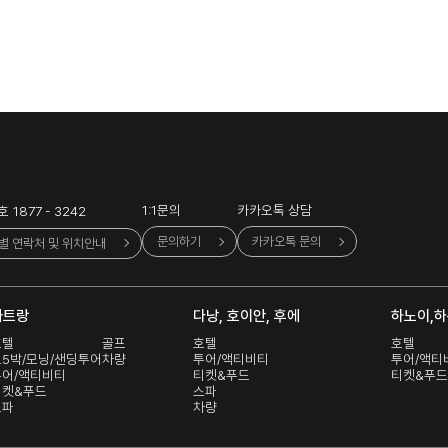
1:1문의
카카오톡 상담
호
1877 - 3242
문의하기
카카오톡 문의
별 연락처 및 위치안내
나트랑
다낭, 호이안, 후에
하노이,하
호텔
골프
호텔
호텔
.5박/모닝/샌딩투어
차량
투어/액티비티
투어/액티
투어/액티비티
티켓&푸드
티켓&푸드
티켓&푸드
스파
스파
차량