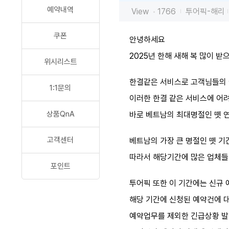
예약내역
View
1766
투어픽-해리
쿠폰
안녕하세요
2025년 한해 새해 복 많이 받
위시리스트
한결같은 서비스로 고객님들의 
1:1문의
이러한 한결 같은 서비스에 어려
상품QnA
바로 베트남의 최대명절인 뗏 연
고객센터
베트남의 가장 큰 명절인 뗏 
따라서 해당기간에 많은 업체들
포인트
투어픽 또한 이 기간에는 신규 
해당 기간에 신청된 예약건에 
예약업무를 제외한 긴급상황 발