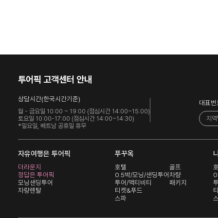
투어픽 고객센터 안내
상담시간(한국시간기준)
대표번
월 - 금요일 10:00 ~ 19:00 (점심시간 14:00~15:00)
지역
토요일 10:00-17:00 (점심시간 14:00~14:30)
*일요일, 베트남 공휴일 휴무
자유여행은 투어픽
푸꾸옥
더라운지
호텔
골프
정답은 투어픽
0.5박/모닝/샌딩투어
차량
0
모닝샌딩투어
투어/액티비티
패키지
차량렌탈
티켓&푸드
스파