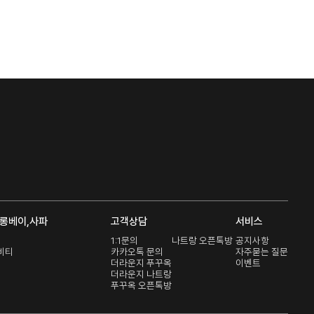
롱베이,사파
고객상담
서비스
1:1문의
나트랑 오픈톡방
공지사항
비티
카카오톡 문의
자주묻는 질문
더라운지 푸꾸옥
이벤트
더라운지 나트랑
푸꾸옥 오픈톡방