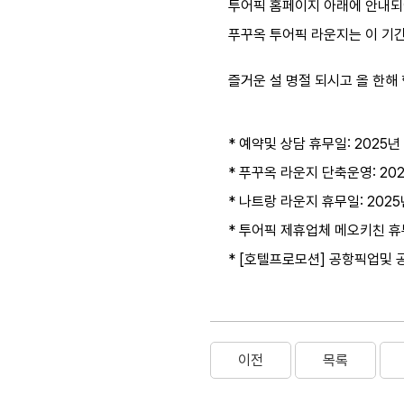
투어픽 홈페이지 아래에 안내되어 
푸꾸옥 투어픽 라운지는 이 기간
즐거운 설 명절 되시고 올 한해
* 예약및 상담 휴무일: 2025년 
* 푸꾸옥 라운지 단축운영: 202
* 나트랑 라운지 휴무일: 2025년
* 투어픽 제휴업체 메오키친 휴무일
* [호텔프로모션] 공항픽업및 공항
​
이전
목록