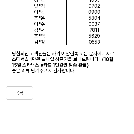
경
*
진
1033
양
*
겸
9702
이
*
선
0900
조
*
은
5804
이
*
주
0037
김
*
서
7811
조
*
택
5629
김
*
경
0553
당첨되신 고객님들은 카카오 알림톡 또는 문자메시지로
스타벅스
1
만원 모바일 상품권을 보내드립니다
.
(10월
15일 스타벅스 e카드 1만원권 발송 완료
)
좋은 리뷰 남겨주셔서 감사합니다
.
목록