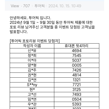
View
707
투어픽
2024. 10. 15. 10:49
안녕하세요
.
투어픽 입니다
.
2024
년
9
월
1
일
~ 9
월
30
일 동안 투어픽 제품에 대한
포토 리뷰 남겨주신 고객분들 중 이벤트 당첨된 고객님을
발표합니다
.
[
투어픽 포토리뷰 이벤트 당첨자
]
작성자 이름
휴대폰 뒷
4
자리
신
*
유
4694
정
*
희
7545
이
*
아
5037
양
*
형
0005
김
*
주
7426
권
*
현
4814
김
*
연
1321
S**ny
7721
현
*
3125
고
*
선
7493
임
*
연
0504
우
*
관
5393