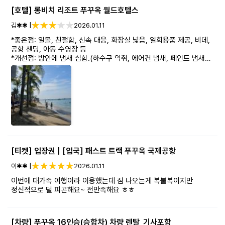
[호텔] 롱비치 리조트 푸꾸옥 월드호텔스
김✱✱ |
2026.01.11
*좋은점: 일몰, 친절함, 신속 대응, 화장실 넓음, 일회용품 제공, 비데,
공항 샌딩, 아동 수영장 등
*개선점: 방안에 냄새 심함.(하수구 악취, 에어컨 냄새, 페인트 냄새
등), 가격에 비해 시설 미흡(개수대 막힘, 욕조 막힘), 변기 청소 미흡,
조식 미흡, 보조 소파 꺼짐 등
[티켓] 입장권 | [입국] 패스트 트랙 푸꾸옥 국제공항
이✱✱ |
2026.01.11
이번에 대가족 여행이라 이용했는데 짐 나오는게 복불복이지만
정신적으로 덜 피곤해요~ 전만족해요 ㅎㅎ
[차량] 푸꾸옥 16인승(승합차) 차량 렌탈_기사포함