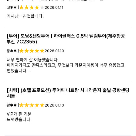
고✱✱ |
2026.01.11
기사님' ' 친절합니다.
[투어] 모닝&샌딩투어 | 하이클래스 0.5박 웰컴투어(제주항공
부산 7C2355)
황✱✱ |
2026.01.10
너무 편하게 잘 이용했습니다.
패키지가격도 만족스러웠고, 무엇보다 라운지이용이 너무 유용했고
편했습니다.
여행기간중 여러번 들러 빈시간 잘 이용했습니다.
[차량] (호텔 프로모션) 투어픽 나트랑 시내라운지 출발 공항샌딩
셔틀
황✱✱ |
2026.01.10
VIP가 된 기분
느껴봤습니다
너무 만족스럽습니다