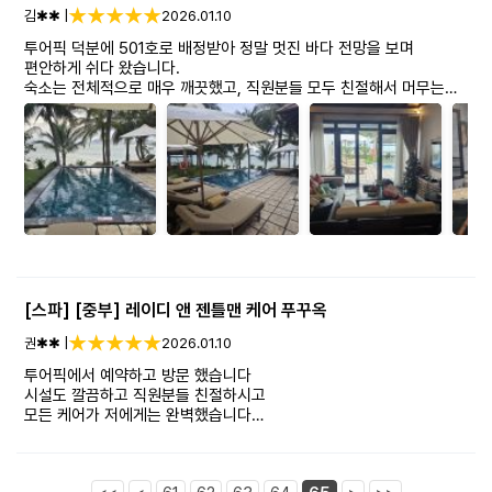
김✱✱ |
2026.01.10
투어픽 덕분에 501호로 배정받아 정말 멋진 바다 전망을 보며
편안하게 쉬다 왔습니다.
숙소는 전체적으로 매우 깨끗했고, 직원분들 모두 친절해서 머무는
내내 기분이 좋았습니다.
버기를 호출하면 금방 도착해 이동도 편리했고, 밤늦은 시간에 발생한
숙소 내 고장도 요청하자마자 바로 와서 신속하게 수리해 주셔서
감동했습니다.
전망, 서비스, 숙소 컨디션까지 모두 만족스러운 숙박이었고, 다음
여행에서도 꼭 다시 이용하고 싶습니다. 감사합니다!
[스파] [중부] 레이디 앤 젠틀맨 케어 푸꾸옥
권✱✱ |
2026.01.10
투어픽에서 예약하고 방문 했습니다
시설도 깔끔하고 직원분들 친절하시고
모든 케어가 저에게는 완벽했습니다
원장님도 너무 친절하시고 감사합니다
한국 가기전에 또 방문 하려 합니다
푸꾸옥 오시는분들 젠틀맨 추천합니다