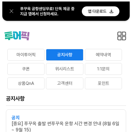
마이투어픽
공지사항
예약내역
쿠폰
위시리스트
1:1문의
상품QnA
고객센터
포인트
공지사항
공지
[중요] 푸꾸옥 출발 썬푸꾸옥 운항 시간 변경 안내 (8월 6일
~ 9월 15)