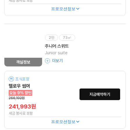
세금 봉사료 포함
프로모션정보
2인
73㎡
주니어 스위트
Junior suite
더보기
객실정보
조식포함
헬로우 썸머
오늘 9% 할인
지금예약하기
266,192원
241,993원
세금 봉사료 포함
프로모션정보