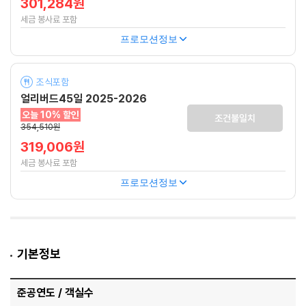
301,284원
세금 봉사료 포함
프로모션정보
조식포함
얼리버드45일 2025-2026
오늘 10% 할인
조건불일치
354,510원
319,006원
세금 봉사료 포함
프로모션정보
기본정보
준공연도 / 객실수