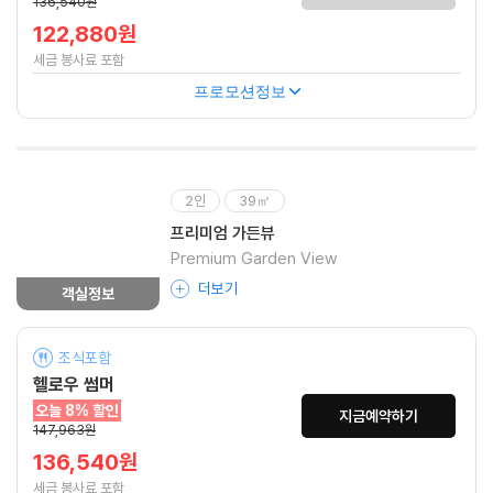
136,540원
122,880원
세금 봉사료 포함
프로모션정보
2인
39㎡
프리미엄 가든뷰
Premium Garden View
더보기
객실정보
조식포함
헬로우 썸머
오늘 8% 할인
지금예약하기
147,963원
136,540원
세금 봉사료 포함