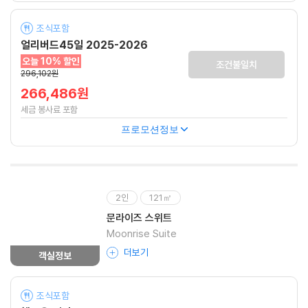
조식포함
얼리버드45일 2025-2026
오늘 10% 할인
조건불일치
296,102원
266,486원
세금 봉사료 포함
프로모션정보
2인
121㎡
문라이즈 스위트
Moonrise Suite
더보기
객실정보
조식포함