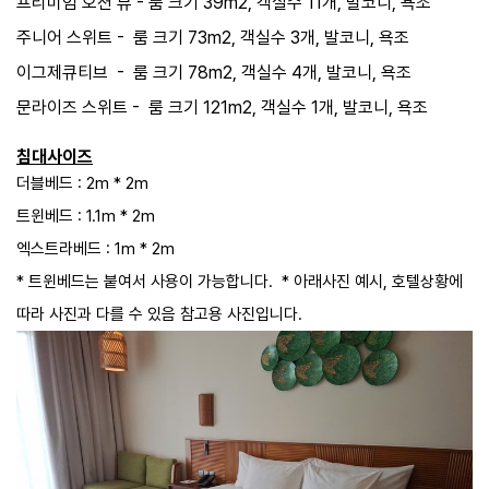
프리미엄 오션 뷰 - ​룸 크기 39m2, 객실수 11개, 발코니, 욕조
주니어 스위트 - 룸 크기 73m2, 객실수 3개, 발코니, 욕조
이그제큐티브
- ​ 룸 크기 78m2​, ​객실수 4개, 발코니, 욕조
문라이즈
스위트
-
룸 크기
121m2
​,
​객실수
1
개,
발코니
,
욕조
침대사이즈
​더블베드 : 2m * 2m
트윈베드 : 1.1m * 2m
엑스트라베드 : 1m * 2m
* 트윈베드는 붙여서 사용이 가능합니다. * 아래사진 예시, 호텔상황에
따라 사진과 다를 수 있음 참고용 사진입니다.