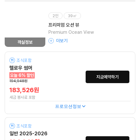
2인
39㎡
프리미엄 오션 뷰
Premium Ocean View
더보기
객실정보
조식포함
헬로우 썸머
오늘 6% 할인
지금예약하기
194,948원
183,526원
세금 봉사료 포함
프로모션정보
조식포함
일반 2025-2026