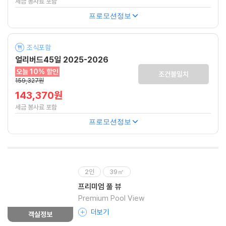
세금 봉사료 포함
프로모션정보
조식포함
얼리버드45일 2025-2026
오늘 10% 할인
조건불일치
159,327원
143,370원
세금 봉사료 포함
프로모션정보
2인
39㎡
프리미엄 풀 뷰
Premium Pool View
더보기
객실정보