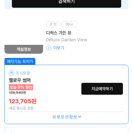
검색하기
2 인
39㎡
디럭스 가든 뷰
Deluxe Garden View
더보기
객실정보
조식포함
헬로우 썸머
오늘 9% 할인
지금예약하기
136,540원
123,705원
세금 봉사료 포함
프로모션정보