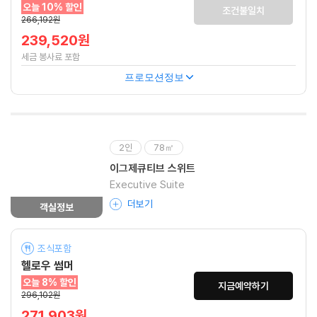
오늘 10% 할인
조건불일치
266,192원
239,520원
세금 봉사료 포함
프로모션정보
2인
78㎡
이그제큐티브 스위트
Executive Suite
더보기
객실정보
조식포함
헬로우 썸머
오늘 8% 할인
지금예약하기
296,102원
271,903원