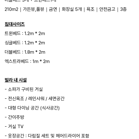
더블베드 3개 + 트윈베드1개
210m2｜​가든뷰,풀뷰｜​​​금연｜​화장실 5개｜​욕조｜​안전금고​​​​​​｜​3층​​​​​
침대사이즈
​트윈베드 : 1.2m * 2m
싱글베드 : 1.2m * 2m
더블베드 : 1.8m * 2m
엑스트라베드 : 1m * 2m
빌라 내 시설
- 소파가 구비된 거실
- 전신욕조 / 레인샤워 / 세면공간
- 대형 다이닝 공간 (식사공간)
- 간이주방
- 거실 TV
- 옷장공간 : 다림질 세트 및 헤어드라이어 포함